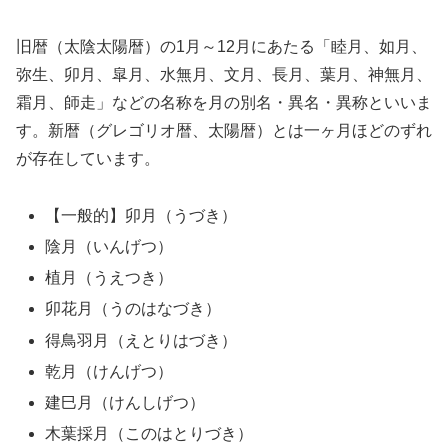
旧暦（太陰太陽暦）の1月～12月にあたる「睦月、如月、
弥生、卯月、皐月、水無月、文月、長月、葉月、神無月、
霜月、師走」などの名称を月の別名・異名・異称といいま
す。新暦（グレゴリオ暦、太陽暦）とは一ヶ月ほどのずれ
が存在しています。
【一般的】卯月（うづき）
陰月（いんげつ）
植月（うえつき）
卯花月（うのはなづき）
得鳥羽月（えとりはづき）
乾月（けんげつ）
建巳月（けんしげつ）
木葉採月（このはとりづき）