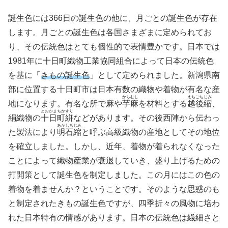
誕生色には366日の誕生色の他に、月ごとの誕生色が存在
します。月ごとの誕生色は各国さまざまに定められてお
り、その伝統色はとても個性的で表情豊かです。日本では
1981年に十日町織物工業協同組合によって日本の伝統色
を基に「
きもの誕生色
」として定められました。新潟県南
部に位置する十日町市は日本有数の織物や着物が有名な産
からむし
えちごちじみ
地になります。有名な所で麻や
芋麻
を材料とする
越後縮
、
とおかまちかすり
絹織物の
十日町絣
などがあります。その後西陣から伝わっ
あかしちじみ
た製法により
明石縮
と呼ぶ高級織物の産地としてその地位
を確立しました。しかし、近年、着物が着られなくなった
ことによって織物産業が衰退していき、盛り上げるための
打開策として誕生色を制定しました。この月にはこの色の
着物を着ませんか？ということです。そのような思惑のも
と制定されたきもの誕生色ですが、四季折々の風物に培わ
れた日本特有の情感があります。日本の伝統色は繊細さと