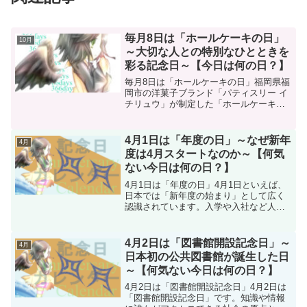
毎月8日は「ホールケーキの日」
10月
～大切な人との特別なひとときを
彩る記念日～【今日は何の日？】
毎月8日は「ホールケーキの日」福岡県福
岡市の洋菓子ブランド「パティスリー イ
チリュウ」が制定した「ホールケーキの
日」は、毎月8日にホールケーキを楽しむ
記念日です。特別な日の象徴であるホー
ルケーキをより身近に感じてもらい、家
4月1日は「年度の日」～なぜ新年
4月
族や友人と一緒に幸...
度は4月スタートなのか～【何気
ない今日は何の日？】
4月1日は「年度の日」4月1日といえば、
日本では「新年度の始まり」として広く
認識されています。入学や入社など人生
の節目が重なることから、「1年のスター
トは4月」と感じる人も少なくありませ
ん。しかし、本来の1年は1月1日から始ま
4月2日は「図書館開設記念日」～
4月
ります。ではな...
日本初の公共図書館が誕生した日
～【何気ない今日は何の日？】
4月2日は「図書館開設記念日」4月2日は
「図書館開設記念日」です。知識や情報