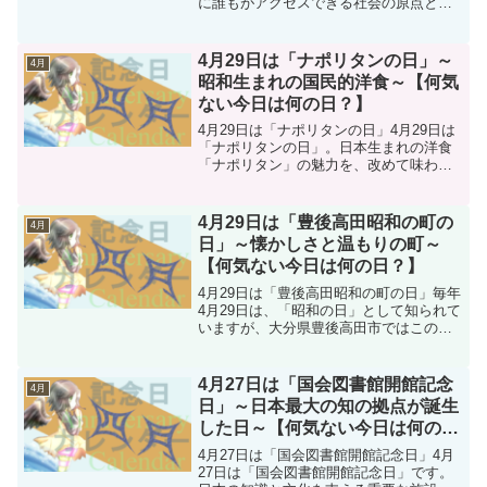
に誰もがアクセスできる社会の原点とも
いえる、重要な出来事があった日として
知られています。「図書館は誰でも自由
に本を読める場所」という現代の常識
4月29日は「ナポリタンの日」～
4月
は、この日から始まった...
昭和生まれの国民的洋食～【何気
ない今日は何の日？】
4月29日は「ナポリタンの日」4月29日は
「ナポリタンの日」。日本生まれの洋食
「ナポリタン」の魅力を、改めて味わい
直す日です。この記念日は、トマトケチ
ャップの製造で知られるカゴメ株式会社
によって制定され、2017年に一般社団法
4月29日は「豊後高田昭和の町の
4月
人・日本記念日...
日」～懐かしさと温もりの町～
【何気ない今日は何の日？】
4月29日は「豊後高田昭和の町の日」毎年
4月29日は、「昭和の日」として知られて
いますが、大分県豊後高田市ではこの日
を「豊後高田昭和の町の日」として制
定。懐かしい昭和の街並みを再現した観
光エリア「昭和の町」の魅力を全国に発
4月27日は「国会図書館開館記念
4月
信する記念日となっ...
日」～日本最大の知の拠点が誕生
した日～【何気ない今日は何の
日？】
4月27日は「国会図書館開館記念日」4月
27日は「国会図書館開館記念日」です。