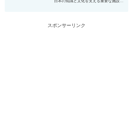
日本の知識と文化を支える重要な施設の
ルーツが築かれた日として知られていま
す。現在の国立国会図書館へとつながる
歴史の転機となった日であり、日本の情
報インフラの礎とも...
スポンサーリンク