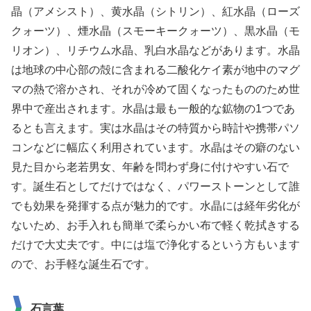
晶（アメシスト）、黄水晶（シトリン）、紅水晶（ローズ
クォーツ）、煙水晶（スモーキークォーツ）、黒水晶（モ
リオン）、リチウム水晶、乳白水晶などがあります。水晶
は地球の中心部の殻に含まれる二酸化ケイ素が地中のマグ
マの熱で溶かされ、それが冷めて固くなったもののため世
界中で産出されます。水晶は最も一般的な鉱物の1つであ
るとも言えます。実は水晶はその特質から時計や携帯パソ
コンなどに幅広く利用されています。水晶はその癖のない
見た目から老若男女、年齢を問わず身に付けやすい石で
す。誕生石としてだけではなく、パワーストーンとして誰
でも効果を発揮する点が魅力的です。水晶には経年劣化が
ないため、お手入れも簡単で柔らかい布で軽く乾拭きする
だけで大丈夫です。中には塩で浄化するという方もいます
ので、お手軽な誕生石です。
石言葉