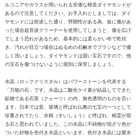
ルコニアやガラスが用いられる安価な模造ダイヤモンドが
あるので注意してください。お手入れとしましては、ダイ
ヤモンドには前述した通り、劈開性がある為、仮に傷があ
った場合超音波クリーナーを使用してしまうと、傷を広げ
てしまう恐れがあるため、基本的には柔らかい布で乾拭
き、汚れが目立つ場合はぬるめの石鹸水でブラシなどで優
しく洗いましょう。ダイヤモンドは固い宝石ですので、他
の宝石を傷つけないように個別に保管しましょう。
水晶（ロッククリスタル）はパワーストーンを代表する
「万能の石」です。水晶は二酸化ケイ素が結晶してできた
鉱物である石英（クォーツ）の内、無色透明のものを言い
ます。日本では昔、玻璃と呼ばれ仏教の七宝の一つとして
珍重されてたり、水精（すいしょう）と呼ばれ、精霊が宿
る石と思われていました。この水晶に不純物が混ざり色が
ついた好物を色付き水晶といいます。色付き水晶には紫水