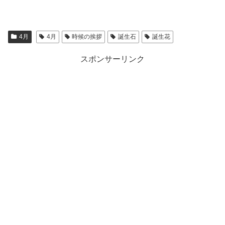
4月
4月
時候の挨拶
誕生石
誕生花
スポンサーリンク