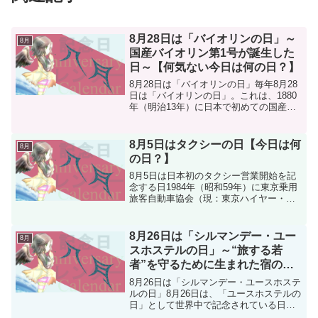
8月28日は「バイオリンの日」～
8月
国産バイオリン第1号が誕生した
日～【何気ない今日は何の日？】
8月28日は「バイオリンの日」毎年8月28
日は「バイオリンの日」。これは、1880
年（明治13年）に日本で初めての国産バ
イオリンが完成した日を記念したもので
す。製作したのは、東京・深川の三味線
職人だった松永定次郎氏。和楽器の技術
8月5日はタクシーの日【今日は何
8月
を活かし、独...
の日？】
8月5日は日本初のタクシー営業開始を記
念する日1984年（昭和59年）に東京乗用
旅客自動車協会（現：東京ハイヤー・タ
クシー協会）が「タクシーの日」を制定
し、翌1985年から実施されています。こ
の記念日は、全国乗用自動車連合会
8月26日は「シルマンデー・ユー
8月
（現：全国ハイヤ...
スホステルの日」～“旅する若
者”を守るために生まれた宿の原
点とは？～【何気ない今日は何の
8月26日は「シルマンデー・ユースホステ
日？】
ルの日」8月26日は、「ユースホステルの
日」として世界中で記念されている日で
す。この記念日は、ユースホステルを発