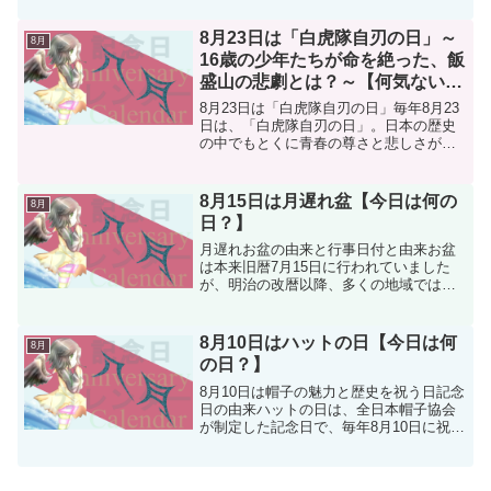
明した人物・リヒャルト・シルマンのあ
る“忘れられない体験”から生まれました。
8月23日は「白虎隊自刃の日」～
8月
(funct...
16歳の少年たちが命を絶った、飯
盛山の悲劇とは？～【何気ない今
日は何の日？】
8月23日は「白虎隊自刃の日」毎年8月23
日は、「白虎隊自刃の日」。日本の歴史
の中でもとくに青春の尊さと悲しさが凝
縮された一日として、福島県会津地方を
中心に語り継がれています。わずか16歳
から17歳の少年たちが、刀を手に戦場に
8月15日は月遅れ盆【今日は何の
8月
立ち、そして自...
日？】
月遅れお盆の由来と行事日付と由来お盆
は本来旧暦7月15日に行われていました
が、明治の改暦以降、多くの地域では月
遅れの8月15日に行われるようになりまし
た。「盂蘭盆会（うらぼんえ）」の省略
形として「盆」または「お盆」と呼ば
8月10日はハットの日【今日は何
8月
れ、祖先の霊を祀るた...
の日？】
8月10日は帽子の魅力と歴史を祝う日記念
日の由来ハットの日は、全日本帽子協会
が制定した記念日で、毎年8月10日に祝わ
れます。この日付は、「ハッ（8）ト
（10）」という語呂合わせから来ていま
す。帽子の種類と呼び方英語では、つば