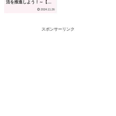
活を推進しよう！～【何
気ない今日は何の日？】
2024.11.26
スポンサーリンク