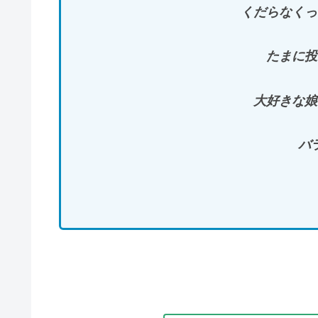
くだらなくっ
たまに投
大好きな娘
バ