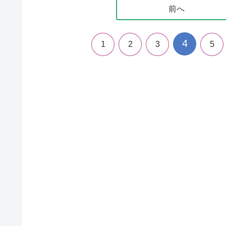
前へ
4
1
2
3
5