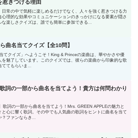
を惹きつける理由
、日常の中で気軽に楽しめるだけでなく、人々を強く惹きつける力
は心理的な効果やコミュニケーションのきっかけになる要素が隠さ
な楽しさクイズは、誰でも簡単に参加できる...
の歌詞から曲名当てクイズ【全10問】
ら曲名当てクイズ」へようこそ！King & Princeの楽曲は、華やかさや優
人を魅了しています。このクイズでは、彼らの楽曲から印象的な歌
ててもらいま...
PPLEの歌詞の一部から曲名を当てよう！貴方は何問わかり
クイズ】歌詞の一部から曲名を当てよう！Mrs. GREEN APPLEの魅力と
ィと心に響く歌詞。その中でも人気曲の歌詞をヒントに曲名を当て
？ファンならき...