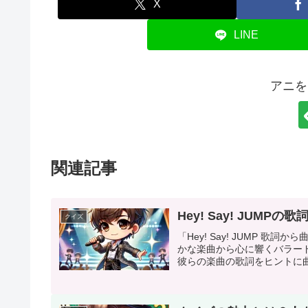
X
LINE
アニを
関連記事
Hey! Say! JUM
クイズ
「Hey! Say! JUMP 歌
かな楽曲から心に響くバラー
彼らの楽曲の歌詞をヒントに曲