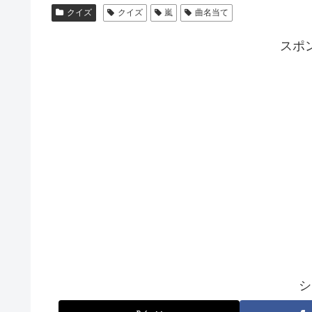
クイズ
クイズ
嵐
曲名当て
スポ
シ