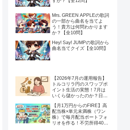
すか？【全12問】
Mrs. GREEN APPLEの歌詞
の一部から曲名を当てよ
う！貴方は何問わかります
か？【全10問】
Hey! Say! JUMPの歌詞から
曲名当てクイズ【全10問】
【2026年7月の運用報告】
トルコリラ円のスワップポ
イント生活の実態！7月は
いくら儲かったのか？日本
アメリカの協調介入で地獄
【月1万円からのFIRE】高
へ一歩進んだ？
配当株×単元未満株（ワン
株）で毎月配当ポートフォ
リオを作る！不労所得400
万円への道【Season2 第2