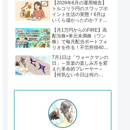
【2026年6月の運用報告】
回】
トルコリラ円のスワップポ
イント生活の実態！6月は
いくら儲かったのか？ドル
円１６２円後半の円安！
【月1万円からのFIRE】高
配当株×単元未満株（ワン
株）で毎月配当ポートフォ
リオを作る！不労所得400
万円への道【Season2 第1
7月1日は「ウォークマンの
回】
日」～音楽の楽しみ方を変
えた革命的プレーヤー～
【何気ない今日は何の
日？】