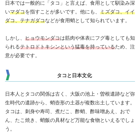
日本では一般的に「タコ」と言えば、食用として馴染み深
い
マダコ
を指すことが多いです。他にも、
ミズダコ、イイ
ダコ、テナガダコ
などが食用蛸として知られています。
しかし、
ヒョウモンダコ
は筋肉や体表にフグ毒としても知
られる
テトロドトキシンという猛毒を持っている
ため、注
意が必要です。
タコと日本文化
日本人とタコの関係は古く、大阪の池上・曽根遺跡など弥
生時代の遺跡から、蛸壺形の土器が複数出土しています。
タコは、刺身や寿司、煮だこ、酢蛸、酢味噌あえ、おで
ん、たこ焼き、蛸飯の具材など万能な食物といえるでしょ
う。