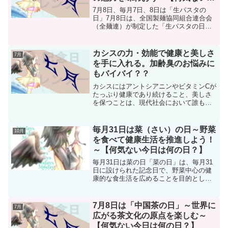
日は何の日？】
7月8日、毎月7日、8日は「生パスタの
日」7月8日は、全国製麺協同組合連合会
（全麺連）が制定した「生パスタの日」
です。日付は「な（7）まパ（8）スタ」
という語呂合わせから決められました。
また、全麺連では毎月7日と8日も「生パ
カシスの力・効能で健康と美しさ
7月
スタの日」として...
を手に入れる。加齢臭のお悩みに
もバイバイ？？
カシスにはアントシアニンやビタミンCが
たっぷり健康であり続けること、美しさ
を保つことは、現代社会において誰もが
求める目標ではないでしょうか？特に20
代から50代の方々にとって、健康管理や
美しさの維持は日々の生活に欠かせない
毎月31日は菜（さい）の日～野菜
10月
課題となっています...
を食べて健康生活を推進しよう！
～【何気ない今日は何の日？】
毎月31日は菜の日「菜の日」は、毎月31
日に設けられた記念日で、野菜中心の健
康的な食生活を広めることを目的として
います。この記念日は、一般社団法人
「ファイブ・ア・デイ協会」が2016年に
制定し、日本記念日協会により認定され
7月8日は「中国茶の日」～世界に
7月
ました。(func...
広がる茶文化の原点を楽しむ～
【何気ない今日は何の日？】