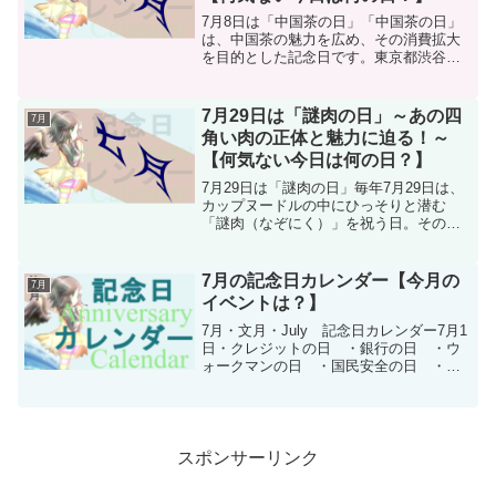
7月8日は「中国茶の日」「中国茶の日」
は、中国茶の魅力を広め、その消費拡大
を目的とした記念日です。東京都渋谷区
に事務局を置く「NPO CHINA 日本中国
茶協会」が2007年に制定しました。この
日は、中国茶が持つ豊かな歴史と文化を
7月29日は「謎肉の日」～あの四
7月
改めて考え...
角い肉の正体と魅力に迫る！～
【何気ない今日は何の日？】
7月29日は「謎肉の日」毎年7月29日は、
カップヌードルの中にひっそりと潜む
「謎肉（なぞにく）」を祝う日。その名
もずばり——「謎肉の日」！日清食品ホ
ールディングスが制定したこの記念日
は、名前の通り「な（7）ぞにく（29）」
7月の記念日カレンダー【今月の
7月
の語呂合わせから誕...
イベントは？】
7月・文月・July 記念日カレンダー7月1
日・クレジットの日 ・銀行の日 ・ウ
ォークマンの日 ・国民安全の日 ・こ
ころの看護の日 ・更生保護の日 ・鉄
スクラップの日 ・山開き ・富士山山
開き ・海開き ・アマタケサラダチキ
ンの日 ・モラエ...
スポンサーリンク