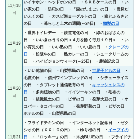
いイヤホン・ヘッドホンの日 ・ＳＫＢケースの日 ・い
11月18
い家の日 ・防犯の日 ・「森のたまご」の日 ・雪見だ
日
いふくの日 ・カスピ海ヨーグルトの日 ・森とふるさと
の日 ・暮らしと土木の週間(～24日) ・
頭髪の日
・世界トイレデー ・鉄道電化の日 ・緑のおばさんの
日 ・いいきゅうりの日＜４月を除く毎月１９日＞ ・い
11月19
い育児の日 ・いい塾の日 ・いい息の日 ・
クレープの
日
日
・松阪牛の日 ・熟カレーの日 ・シュークリームの
日 ・ハイビジョンウィーク(～25日) ・農協記念日
・いい乾物の日 ・山梨県民の日 ・
世界子どもの日
・
毛皮の日 ・信州ワインブレッドの日 ・シチューライス
の日 ・タブレット通信教育の日 ・
キャッシュレスの
11月20
日
・多肉植物の日 ・イイツーキンの日 ・毛布の
日
日 ・組織風土の日 ・ピザの日 ・発芽大豆の日 ・オ
コパー・タコパーの日 ・発芽野菜の日 ・ピザの日
ホテルの日 ・山梨県民の日
・フライドチキンの日 ・インターネット記念日 ・ゼク
シオの日（ＸＸＩＯの日） ・ゆり根の日 ・
イーブイの
11月21
日
・「ロッキー」の日 ・木挽BLUEの日 ・フライドチ