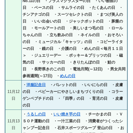
No.11の日 ・プラズマクラスターの日 ・いい獣医の
日 ・ベースの日 ・サムライの日 ・たくあんの日 ・
チンアナゴの日 ・スーツセレクトの日 ・まつげ美人の
日 ・いい出会いの日 ・ジャックポットの日 ・豚饅の
日 ・モールアートの日 ・美しいまつ毛の日 ・ロール
ちゃんの日 ・立ち飲みの日 ・ネイルの日 ・おそろい
の日 ・ミュージカル「キャッツ」の日 ・コピーライタ
ーの日 ・鏡の日 ・介護の日 ・めんの日＜毎月１１日
＞ ・ジュエリーデー ・ポッキー＆プリッツの日 ・磁
気の日 ・サッカーの日 ・きりたんぽの日 ・鮭の
日 ・長野県きのこの日 ・電池月間(～12日) ・男女共同
参画週間(～17日) ・
めんの日
・
洋服記念日
・パレットの日 ・いいにらの日 ・皮膚
11月12
の日 ・ベビーカーにやさしいまちづくりの日 ・コラー
日
ゲンペプチドの日 ・「四季」の日 ・育児の日 ・皮膚
の日
・
うるしの日
・
いい焼き芋の日
・チーかまの日 ・Ｖ
11月13
ＳＯＰ運動の日 ・一汁三菜の日 ・消費者がつくったシ
日
ャンプー記念日 ・石井スポーツグループ 登山の日 ・お