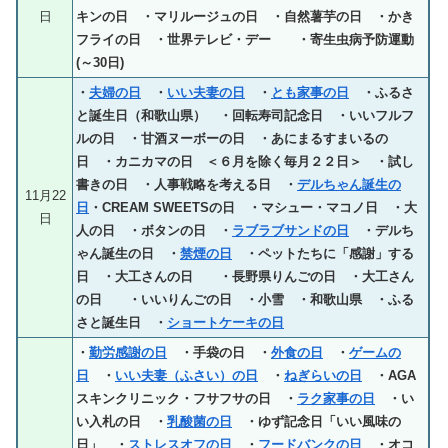
日
キンの日 ・マリルージュの日 ・自然薯芋の日 ・かき
フライの日 ・世界テレビ・デー ・寄生虫病予防運動
(～30日)
・
夫婦の日
・
いい夫妻の日
・
とも家事の日
・ふるさ
と誕生日（和歌山県） ・回転寿司記念日 ・いいフルフ
ルの日 ・甘酒ヌーボーの日 ・あにまるすまいるの
日 ・カニカマの日 ＜６月を除く毎月２２日＞ ・試し
書きの日 ・人事戦略を考える日 ・
デルちゃん誕生の
11月22
日
・CREAM SWEETSの日 ・マシュー・マコノ日 ・大
日
人の日 ・ボタンの日 ・
ラブラブサンドの日
・デルち
ゃん誕生の日 ・
禁煙の日
・ペットたちに「感謝」する
日 ・大工さんの日 ・長野県りんごの日 ・大工さん
の日 ・いいりんごの日 ・小雪 ・和歌山県 ・ふる
さと誕生日 ・
ショートケーキの日
・
勤労感謝の日
・手袋の日 ・
外食の日
・
ゲームの
日
・
いい夫妻（ふさい）の日
・
ねぎらいの日
・AGA
スキンクリニック・フサフサの日 ・
ラク家事の日
・い
い入札の日 ・
乳酸菌の日
・ゆず記念日「いい風味の
日」 ・
ストレスオフの日
・
フードバンクの日
・オコ