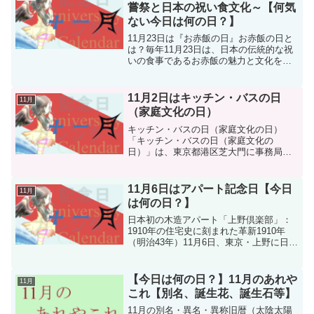
スが2017年...
嘗祭と日本の祝い食文化～【何気
ない今日は何の日？】
11月23日は『お赤飯の日』お赤飯の日と
は？毎年11月23日は、日本の伝統的な祝
いの食事であるお赤飯の魅力と文化を広
く伝えるために制定された「お赤飯の
日」です。この記念日は2010年（平成22
年）、お赤飯の日制定委員会、加工赤飯
11月2日はキッチン・バスの日
11月
のトップメー...
（家庭文化の日）
キッチン・バスの日（家庭文化の日）
「キッチン・バスの日（家庭文化の
日）」は、東京都港区芝大門に事務局が
あるキッチン・バス工業会が2005年（平
成17年）に制定した記念日です。この日
は、システムキッチンや浴槽、浴室ユニ
11月6日はアパート記念日【今日
11月
ットなどに関する理解促進...
は何の日？】
日本初の木造アパート「上野倶楽部」：
1910年の住宅史に刻まれた革新1910年
（明治43年）11月6日、東京・上野に日本
初の木造アパートが完成しました。この
アパートは「上野倶楽部」と名付けら
れ、洋風の外観を持つ5階建ての賃貸アパ
【今日は何の日？】11月のあれや
11月
ートで、70...
これ【別名、誕生花、誕生石等】
11月の別名・異名・異称旧暦（太陰太陽