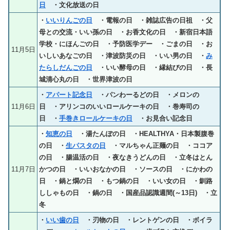
日
・文化放送の日
・
いいりんごの日
・電報の日 ・雑誌広告の日祖 ・父
母との交流・いい孫の日 ・お香文化の日 ・新宿日本語
学校・にほんごの日 ・予防医学デー ・ごまの日 ・お
11月5日
いしいあなごの日 ・津波防災の日 ・いい男の日 ・
み
たらしだんごの日
・いい酵母の日 ・縁結びの日 ・長
城清心丸の日 ・世界津波の日
・
アパート記念日
・パンわーるどの日 ・メロンの
11月6日
日 ・アリンコのいいロールケーキの日 ・巻寿司の
日 ・
手巻きロールケーキの日
・お見合い記念日
・
知恵の日
・湯たんぽの日 ・HEALTHYA・日本製腹巻
の日 ・
生パスタの日
・マルちゃん正麺の日 ・ココア
の日 ・腸温活の日 ・夜なきうどんの日 ・立冬はとん
11月7日
かつの日 ・いいおなかの日 ・ソースの日 ・にかわの
日 ・鍋と燗の日 ・もつ鍋の日 ・いい女の日 ・釧路
ししゃもの日 ・鍋の日 ・国産品認識週間(～13日) ・立
冬
・
いい歯の日
・刃物の日 ・レントゲンの日 ・ボイラ