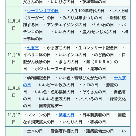
父さんの日 ・いいひざの日 ・茨城県民の日
・
ウーマンリブの日
・人生100年時代の日 ・いい上司
（リーダー）の日 ・みのり財布まつりの日 ・医師に感
11月14
謝する日 ・アンチエイジングの日 ・いい石の日 ・パ
日
チンコの日 ・いい石の日 ・盛人(せいじん)の日 ・埼
玉県民の日
・
七五三
・かまぼこの日 ・生コンクリート記念日 ・
11月15
イベリコ豚の日 ・いいインコの日 ・のど飴の日 ・口
日
腔がん検診の日 ・きものの日 ・蔵（ＫＵＲＡ）の
日 ・ボジョレーヌーボー解禁日 ・昆布の日
・幼稚園記念日 ・いい色・琉球びんがたの日 ・
十六茶
の日
・いいビール飲みの日 ・トロの日 ・源流の
11月16
日 ・いい色・色彩福祉の日 ・ぞうさんの日 ・自然薯
日
の日 ・いいいろ塗装の日 ・いいいろの日 ・録音文化
の日 ・国際寛容デー
11月17
・レンコンの日 ・
減塩の日
・日本製肌着の日 ・国産
日
なす消費拡大の日 ・いなりの日 ・将棋の日
・土木の日 ・音楽著作権の日 ・建築設備士の日 ・い