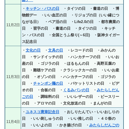
・
キッチン・バスの日
・タイツの日 ・書道の日 ・博
物館デー ・いい血圧の日 ・リジョブの日（いい縁につ
ながる日） ・ペア活の日 ・Life2.0の日 ・都市農業の
11月2日
日 ・習字の日 ・書道の日 ・タイツの日 ・キッチ
ン・バスの日 ・全国とうふ祭り(～6日) ・阪神タイガー
ス記念日
・
文化の日
・
文具の日
・レコードの日 ・みかんの
日 ・サンドイッチの日 ・ハンカチーフの日 ・いいお
産の日 ・ゴジラの日 ・ほるもんの日 ・高野豆腐の
日 ・難聴ケアの日 ・クラシックカーの日 ・いいお産
11月3日
の日 ・オゾンの日 ・ハンカチーフの日 ・ゴジラの
日 ・
チャンポン麺の日
・バケットリストの日 ・ビデ
オの日 ・合板の日 ・
くるみパンの日
・
みたらしだん
ごの日
・調味料の日 ・いいレザーの日 ・ビースリー
の日 ・アロマの日 ・文化放送の日 ・まんがの日
・
ユネスコ憲章記念日
・おしりたんてい・いいおしりの
日 ・いい刺しゅうの日 ・いい推しの日 ・４０祭の
11月4日
日 ・いいよの日 ・かき揚げの日 ・
みたらしだんごの