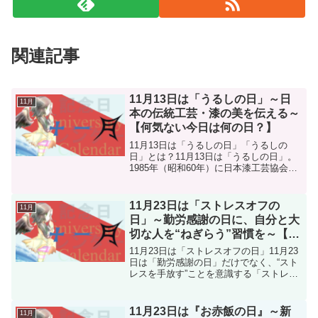
関連記事
11月13日は「うるしの日」～日
11月
本の伝統工芸・漆の美を伝える～
【何気ない今日は何の日？】
11月13日は「うるしの日」「うるしの
日」とは？11月13日は「うるしの日」。
1985年（昭和60年）に日本漆工芸協会が
制定した記念日です。日本の伝統工芸で
ある「漆（うるし）」の魅力や価値を広
く知ってもらうことを目的としていま
11月23日は「ストレスオフの
11月
す。由来と歴史...
日」～勤労感謝の日に、自分と大
切な人を“ねぎらう”習慣を～【何
気ない今日は何の日？】
11月23日は「ストレスオフの日」11月23
日は「勤労感謝の日」だけでなく、“スト
レスを手放す”ことを意識する「ストレス
オフの日」でもあります。この記念日
は、オリジナル化粧品ブランド「メディ
プラス」を展開する株式会社メディプラ
11月23日は『お赤飯の日』～新
11月