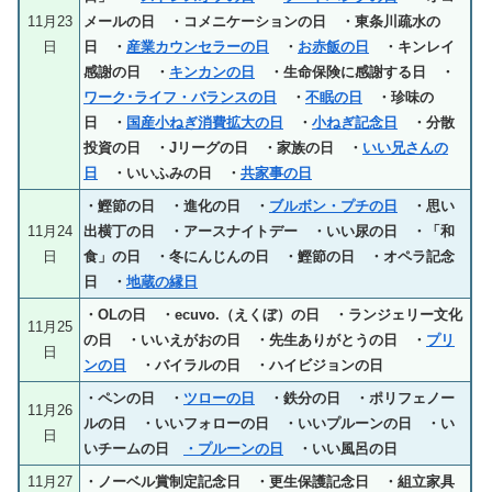
11月23
メールの日 ・コメニケーションの日 ・東条川疏水の
日
日 ・
産業カウンセラーの日
・
お赤飯の日
・キンレイ
感謝の日 ・
キンカンの日
・生命保険に感謝する日 ・
ワーク･ライフ・バランスの日
・
不眠の日
・珍味の
日 ・
国産小ねぎ消費拡大の日
・
小ねぎ記念日
・分散
投資の日 ・Jリーグの日 ・家族の日 ・
いい兄さんの
日
・いいふみの日 ・
共家事の日
・鰹節の日 ・進化の日 ・
ブルボン・プチの日
・思い
11月24
出横丁の日 ・アースナイトデー ・いい尿の日 ・「和
日
食」の日 ・冬にんじんの日 ・鰹節の日 ・オペラ記念
日 ・
地蔵の縁日
・OLの日 ・ecuvo.（えくぼ）の日 ・ランジェリー文化
11月25
の日 ・いいえがおの日 ・先生ありがとうの日 ・
プリ
日
ンの日
・バイラルの日 ・ハイビジョンの日
・ペンの日 ・
ツローの日
・鉄分の日 ・ポリフェノー
11月26
ルの日 ・いいフォローの日 ・いいプルーンの日 ・い
日
いチームの日
・プルーンの日
・いい風呂の日
11月27
・ノーベル賞制定記念日 ・更生保護記念日 ・組立家具