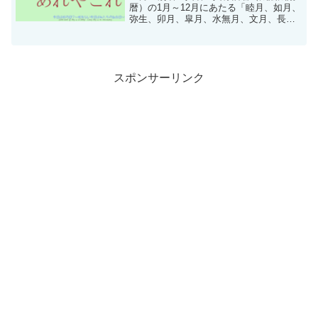
暦）の1月～12月にあたる「睦月、如月、
弥生、卯月、皐月、水無月、文月、長
月、葉月、神無月、霜月、師走」などの
名称を月の別名・異名・異称といいま
す。新暦（グレゴリオ暦、太陽暦）とは
一ヶ月ほどのずれが存在...
スポンサーリンク