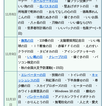
ーデー ・
ホールケーキの日
・歯ブラシ交換デー ・
いい泡の日 ・
生パスタの日
・堅あげポテトの日 ・信
州地酒で乾杯の日 ・おもてなしの心の日 ・徳島県れん
11月8日
こんの日 ・信楽たぬきの日 ・歯ぐきの日 ・いいお肌
の日 ・八ヶ岳の日 ・刃物の日 ・いい歯ならびの
日 ・世界都市計画の日 ・いいパックの日・包装デー(～9
日)
・
換気の日
・119番の日 ・太陽暦採用記念日 ・いい地
球の日 ・ＩＴ断食の日 ・赤塚ＦＦＣの日 ・えのすい
クラゲの日 ・タピオカの日 ・アイシングクッキーの
11月9日
日 ・
いい靴の日
・
クレープの日
・歯ぐきの日 ・パ
ソコン検定の日
・秋の全国火災予防運動(～15日)
・
エレベーターの日
・技能の日 ・トイレの日 ・
キャ
ッシュレスの日
・和紅茶の日 ・下半身痩せの日 ・希
少糖の日 ・スカイプロポーズの日 ・ヒーターの日 ・
ホワイト企業普及の日 ・Windows 10 の日 ・糖化の
日 ・
パンケーキの日
・アメリカンフライドポテトの
11月10
日 ・かりんとうの日 ・無電柱化の日 ・人と犬・愛犬
日