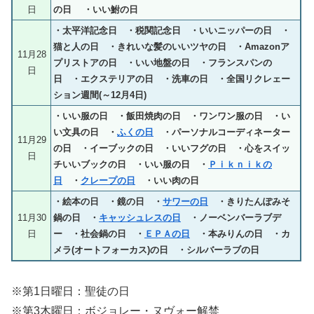
日
の日 ・いい鮒の日
・太平洋記念日 ・税関記念日 ・いいニッパーの日 ・
猫と人の日 ・きれいな髪のいいツヤの日 ・Amazonア
11月28
プリストアの日 ・いい地盤の日 ・フランスパンの
日
日 ・エクステリアの日 ・洗車の日 ・全国リクレェー
ション週間(～12月4日)
・いい服の日 ・飯田焼肉の日 ・ワンワン服の日 ・い
い文具の日 ・
ふくの日
・パーソナルコーディネーター
11月29
の日 ・イーブックの日 ・いいフグの日 ・心をスイッ
日
チいいブックの日 ・いい服の日 ・
Ｐｉｋｎｉｋの
日
・
クレープの日
・いい肉の日
・絵本の日 ・鏡の日 ・
サワーの日
・きりたんぽみそ
11月30
鍋の日 ・
キャッシュレスの日
・ノーベンバーラブデ
日
ー ・社会鍋の日 ・
ＥＰＡの日
・本みりんの日 ・カ
メラ(オートフォーカス)の日 ・シルバーラブの日
※第1日曜日：聖徒の日
※第3木曜日：ボジョレー・ヌヴォー解禁