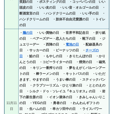
笑顔の日 ・ポスティングの日 ・コッペパンの日 いい
頭皮の日 ・いい友の日 ・いい音・オルゴールの日 ・
断酒宣言の日 ・ハンドクリームの日 ・いい手の日 ・
ハンドクリームの日 ・肢体不自由児愛護の日 ・トイレ
の日
・
麺の日
・いい買物の日 ・世界平和記念日 ・折り紙
の日 ・ペアーズデー・恋人たちの日 ・靴下の日 ・ジ
ュエリーデー ・西陣の日 ・
電池の日
・配線器具の
日 ・サッカーの日 ・ピーナッツの日 ・
チーズの
日
・鮭の日 ・もやしの日 ・きりたんぽの日 ・かり
んとうの日 ・コピーライターの日 ・煙突の日 ・磁気
の日 ・キリン一番搾りの日 ・夢をえがくバルーンアー
トの日 ・棒ラーメンの日 ・キットパスの日 ・いただ
きます、やますの日 ・うまい棒の日 ・スティックパン
の日 ・クラブツーリズム・ひとり旅の日 ・ととのえの
日 ・シルク・ドゥ・ソレイユ『キュリオス』の日 ・岩
下の新生姜の日 ・イオン液体の日 ・きみしゃんいりこ
11月11
の日 ・YEGの日 ・勇者の日 ・わんわんギフトの
日
日 ・生ハムの日 ・串カツ田中の日 ・ライスパワー