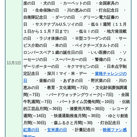
楽の日 ・犬の日 ・カーペットの日 ・全国家具の
日 ・生命保険の日 ・川の恵みの日 ・灯台記念日 ・
自衛隊記念日 ・ダーツの日 ・グリーン電力証書の
日 ・サステナブルU.S.ソイの日 ・低ＧＩ週間（１１月
１日から１１月７日まで） ・低ＧＩの日 ・地方港混載
の日 ・ラジオ体操の日 ・Ⅲ型コラーゲンの日 ・サー
ビス介助の日 ・本の日 ・ベイクチーズタルトの日 ・
ロンパースベア１歳の誕生日の日 ・いい医療の日 ・ソ
ーセージの日 ・スーパーカーの日 ・警備の日 ・ウェ
11月1日
ザーリポーターの日 ・キクマサピンの日 ・日本点字制
定記念日 ・深川！マイ・米・デー ・
資格チャレンジの
日
・釜飯の日 ・あずきの日 ・野沢菜の日 ・川の
恵みの日 ・教育・文化週間(～7日) ・文化財保護強調週
間(～7日) ・バードウォッチングウィーク(～7日) ・全国
牛乳週間(～7日) ・パートタイム労働旬間(～10日) ・伝統
的工芸品月間(～30日) ・漆愛用月間(～30日) ・レコード
週間(～14日) ・快適通勤推進月間(～30日) ・ゆとり創造
月間(～30日) ・森ふるさと月間(～30) ・灯台記念日 ・
紅茶の日
・
玄米茶の日
・計量記念日 ・
映画ファン感
謝デー