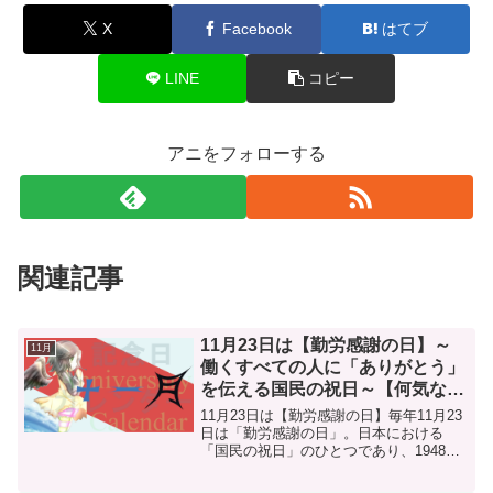
X
Facebook
はてブ
LINE
コピー
アニをフォローする
関連記事
11月23日は【勤労感謝の日】～
11月
働くすべての人に「ありがとう」
を伝える国民の祝日～【何気ない
今日は何の日？】
11月23日は【勤労感謝の日】毎年11月23
日は「勤労感謝の日」。日本における
「国民の祝日」のひとつであり、1948年
（昭和23年）に施行された「祝日法（国
民の祝日に関する法律）」に基づき制定