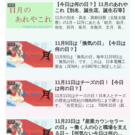
されました。この日の趣旨は、「勤労を
【今日は何の日？】11月のあれや
11月
たっとび、生...
これ【別名、誕生花、誕生石等】
11月の別名・異名・異称旧暦（太陰太陽
暦）の1月～12月にあたる「睦月、如月、
弥生、卯月、皐月、水無月、文月、長
月、葉月、神無月、霜月、師走」などの
名称を月の別名・異名・異称といいま
す。新暦（グレゴリオ暦、太陽暦）とは
11月9日は「換気の日」【今日は
11月
一ヶ月ほどのずれが存在...
何の日？】
11月9日は「換気の日」毎年11月9日は
「換気の日」です。これは、日本電機工
業会（JEMA）が1987年に制定した記念
日で、日付の由来は「いい（11）くう
（9）き」（いい空気）という語呂合わせ
からです。この日を通して、私たちの住
11月11日はチーズの日！【今日
11月
まいで適切な...
は何の日？】
11月11日はチーズの日！日本人とチーズ
の歴史は6世紀の飛鳥時代にまで遡りま
す。『右官史記』には、700年10月（新暦
11月）に文武天皇が「蘇（そ）」を作る
よう命じたと書かれています。この
「蘇」が、現在の日本のチーズの元祖だ
11月23日は『産業カウンセラー
11月
ったのではないか...
の日』～働く人の心と職場を支え
る日～【何気ない今日は何の