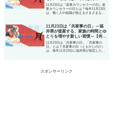
日？】
11月23日は『産業カウンセラーの日』産
業カウンセラーの日とは？毎年11月23日
は、働く人や組織が抱えるさまざまな課
題の解決をサポートする専門職「産業カ
ウンセラー」の認知度向上を目的とした
産業カウンセラーの日です。この記念日
11月23日は「共家事の日」～福
11月
は、全国の産業カ...
井県が提案する、家族の時間とゆ
とりを増やす新しい習慣～【何気
ない今日は何の日？】
11月23日は「共家事の日」「共家事の
日」とは？共家事の日（ともかじのひ）
は、毎年11月23日に福井県が制定した新
しい記念日です。福井県は共働き率全国1
位（61.2％）という働く世帯の多い地域
ですが、実際には家事の大部分を女性が
担っているの...
スポンサーリンク