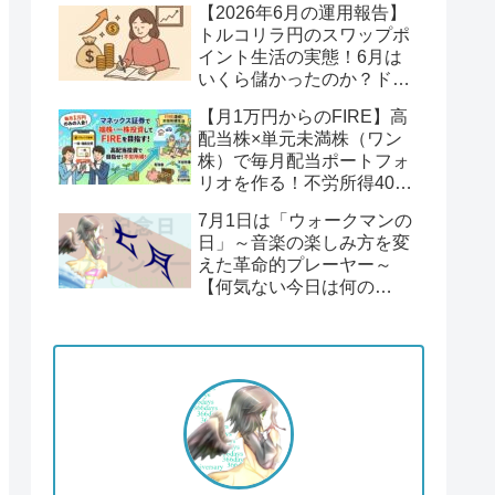
【2026年6月の運用報告】
回】
トルコリラ円のスワップポ
イント生活の実態！6月は
いくら儲かったのか？ドル
円１６２円後半の円安！
【月1万円からのFIRE】高
配当株×単元未満株（ワン
株）で毎月配当ポートフォ
リオを作る！不労所得400
万円への道【Season2 第1
7月1日は「ウォークマンの
回】
日」～音楽の楽しみ方を変
えた革命的プレーヤー～
【何気ない今日は何の
日？】