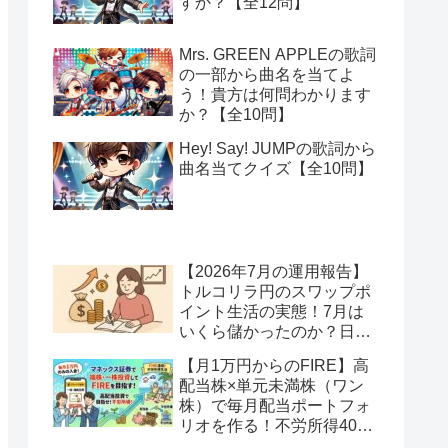
すか？【全12問】
Mrs. GREEN APPLEの歌詞
の一部から曲名を当てよ
う！貴方は何問わかります
か？【全10問】
Hey! Say! JUMPの歌詞から
曲名当てクイズ【全10問】
【2026年7月の運用報告】
トルコリラ円のスワップポ
イント生活の実態！7月は
いくら儲かったのか？日本
アメリカの協調介入で地獄
【月1万円からのFIRE】高
へ一歩進んだ？
配当株×単元未満株（ワン
株）で毎月配当ポートフォ
リオを作る！不労所得400
万円への道【Season2 第2