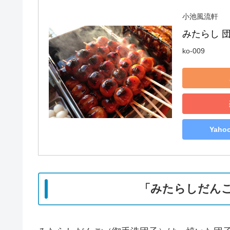
小池風流軒
みたらし 団
ko-009
Yah
「みたらしだん