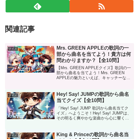
関連記事
Mrs. GREEN APPLEの歌詞の一
クイズ
部から曲名を当てよう！貴方は何
問わかりますか？【全10問】
【Mrs. GREEN APPLEクイズ】歌詞の一
部から曲名を当てよう！Mrs. GREEN
APPLEの魅力といえば、キャッチーなメ
ロディと心に響く歌詞。その中でも人気
曲の歌詞をヒントに曲名を当てるクイズ
を楽しんでみませんか？ファンならき...
Hey! Say! JUMPの歌詞から曲名
クイズ
当てクイズ【全10問】
「Hey! Say! JUMP 歌詞から曲名当てク
イズ」へようこそ！Hey! Say! JUMPは、
その明るく爽やかな楽曲から心に響くバ
ラードまで、多彩な音楽でファンを魅了
しています。このクイズでは、彼らの楽
曲の歌詞をヒントに曲名を当てても...
King & Princeの歌詞から曲名当
クイズ