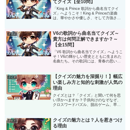
てクイズ【全10問】
「King & Prince 歌詞から曲名当てクイ
ズ」へようこそ！King & Princeの楽曲
は、華やかさや優しさ、そして力強さで
多くの人を魅了しています。このクイズ
では、彼らの楽曲から印象的な歌詞をピ
ックアップし、曲名を当ててもらいま...
V6の歌詞から曲名当てクイズ～
クイズ
貴方は何問正解できますか？～
【全15問】
「V6 歌詞から曲名当てクイズ」へようこ
そ！V6の輝かしい歴史とともに生まれた
名曲たち。その歌詞には、青春の思い出
や前向きになれるメッセージがたくさん
詰まっています。このクイズでは、そん
なV6の楽曲から選りすぐりの歌詞をヒン
【クイズの魅力を深掘り！】幅広
クイズ
トに、曲名を当て...
い楽しみ方と知的な刺激が人気の
理由
クイズとは？「クイズ」と聞いて何を思
い浮かべますか？子供向けのなぞなぞ、
クロスワードパズル、脱出ゲーム、早押
しクイズあるいは心理クイズなど、クイ
ズには多彩な形式が存在します。一言で
クイズを定義するのは難しいですが、
クイズの魅力とは？人を惹きつけ
クイズ
「Q&A形式のゲーム」と捉...
る理由