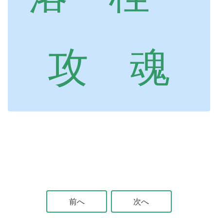
攻 魂
前へ
次へ