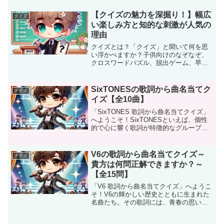
では、彼らの楽曲から印象的な歌詞をピ
ックアップし、曲名を当ててもらいま...
【クイズの魅力を深掘り！】幅広
クイズ
い楽しみ方と知的な刺激が人気の
理由
クイズとは？「クイズ」と聞いて何を思
い浮かべますか？子供向けのなぞなぞ、
クロスワードパズル、脱出ゲーム、早押
しクイズあるいは心理クイズなど、クイ
ズには多彩な形式が存在します。一言で
クイズを定義するのは難しいですが、
SixTONESの歌詞から曲名当てク
クイズ
「Q&A形式のゲーム」と捉...
イズ【全10曲】
「SixTONES 歌詞から曲名当てクイズ」
へようこそ！SixTONESといえば、個性
的で心に響く歌詞が特徴的なグループ。
力強いメッセージやユニークな表現が、
聴く人の心に深く刻まれます。このクイ
ズでは、そんな彼らの楽曲からピックア
V6の歌詞から曲名当てクイズ～
クイズ
ップした歌...
貴方は何問正解できますか？～
【全15問】
「V6 歌詞から曲名当てクイズ」へようこ
そ！V6の輝かしい歴史とともに生まれた
名曲たち。その歌詞には、青春の思い出
や前向きになれるメッセージがたくさん
詰まっています。このクイズでは、そん