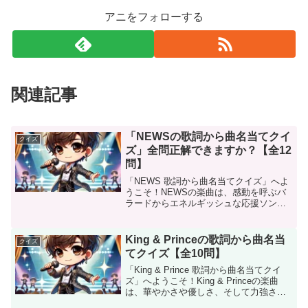
アニをフォローする
関連記事
「NEWSの歌詞から曲名当てクイ
クイズ
ズ」全問正解できますか？【全12
問】
「NEWS 歌詞から曲名当てクイズ」へよ
うこそ！NEWSの楽曲は、感動を呼ぶバ
ラードからエネルギッシュな応援ソン
グ、そして心躍るポップナンバーまで幅
広く、その歌詞の深さとメロディの美し
さで多くのファンを魅了しています。こ
King & Princeの歌詞から曲名当
クイズ
のクイズでは、NEW...
てクイズ【全10問】
「King & Prince 歌詞から曲名当てクイ
ズ」へようこそ！King & Princeの楽曲
は、華やかさや優しさ、そして力強さで
多くの人を魅了しています。このクイズ