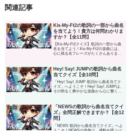
関連記事
Kis-My-Ft2の歌詞の一部から曲名
クイズ
を当てよう！貴方は何問わかりま
すか？【全11問】
【Kis-My-Ft2クイズ】歌詞の一部から曲
名を当てよう！Kis-My-Ft2の楽曲には、
心に残る名フレーズがたくさんあります
よね。甘く切ないラブソングから、元気
をくれる応援ソング、大人の色気漂うク
ールなナンバーまで、その歌詞はどれも
Hey! Say! JUMPの歌詞から曲名
クイズ
個性...
当てクイズ【全10問】
「Hey! Say! JUMP 歌詞から曲名当てク
イズ」へようこそ！Hey! Say! JUMPは、
その明るく爽やかな楽曲から心に響くバ
ラードまで、多彩な音楽でファンを魅了
しています。このクイズでは、彼らの楽
曲の歌詞をヒントに曲名を当てても...
「NEWSの歌詞から曲名当てクイ
クイズ
ズ」全問正解できますか？【全12
問】
「NEWS 歌詞から曲名当てクイズ」へよ
うこそ！NEWSの楽曲は、感動を呼ぶバ