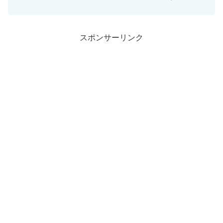
力強いメッセージやユニークな表現が、
聴く人の心に深く刻まれます。このクイ
ズでは、そんな彼らの楽曲からピックア
ップした歌...
スポンサーリンク