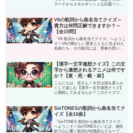
ラードからエネルギッシュな応援ソン
グ、そして心躍るポップナンバーまで幅
広く、その歌詞の深さとメロディの美し
さで多くのファンを魅了しています。こ
V6の歌詞から曲名当てクイズ～
クイズ
のクイズでは、NEW...
貴方は何問正解できますか？～
【全15問】
「V6 歌詞から曲名当てクイズ」へようこ
そ！V6の輝かしい歴史とともに生まれた
名曲たち。その歌詞には、青春の思い出
や前向きになれるメッセージがたくさん
詰まっています。このクイズでは、そん
なV6の楽曲から選りすぐりの歌詞をヒン
【漢字一文字連想クイズ】この文
クイズ
トに、曲名を当て...
字から連想されるアニメは何です
か？【夜・死・帳・林】
こんにちは、皆さん！今日は頭を柔らか
くして楽しむ【漢字一文字連想クイズ】
に挑戦してみませんか？このクイズで
は、私が提示する「漢字一文字」から、
どんなアニメを思い浮かべるかを考えて
いただきます！例えば、「火」なら『炎
SixTONESの歌詞から曲名当てク
クイズ
炎ノ消防隊』や『鬼滅の刃』...
イズ【全10曲】
「SixTONES 歌詞から曲名当てクイズ」
へようこそ！SixTONESといえば、個性
的で心に響く歌詞が特徴的なグループ。