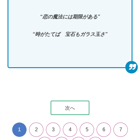
“恋の魔法には期限がある”
“時がたてば 宝石もガラス玉さ”
次へ
1
2
3
4
5
6
7