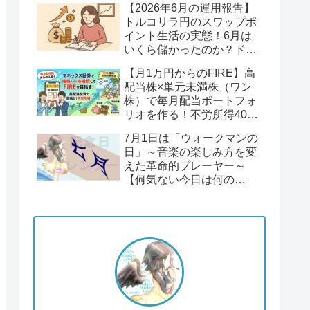
【2026年6月の運用報告】
回】
トルコリラ円のスワップポ
イント生活の実態！6月は
いくら儲かったのか？ドル
円１６２円後半の円安！
【月1万円からのFIRE】高
配当株×単元未満株（ワン
株）で毎月配当ポートフォ
リオを作る！不労所得400
万円への道【Season2 第1
7月1日は「ウォークマンの
回】
日」～音楽の楽しみ方を変
えた革命的プレーヤー～
【何気ない今日は何の
日？】