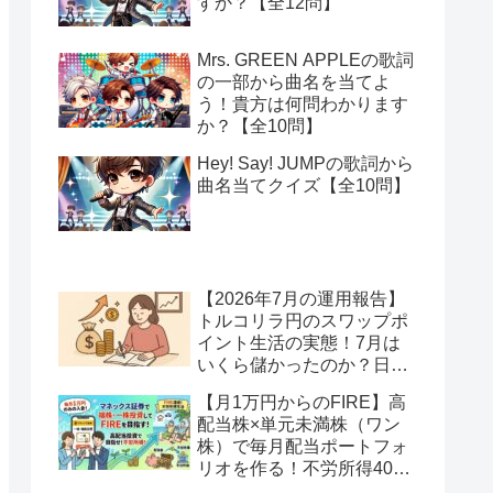
すか？【全12問】
Mrs. GREEN APPLEの歌詞
の一部から曲名を当てよ
う！貴方は何問わかります
か？【全10問】
Hey! Say! JUMPの歌詞から
曲名当てクイズ【全10問】
【2026年7月の運用報告】
トルコリラ円のスワップポ
イント生活の実態！7月は
いくら儲かったのか？日本
アメリカの協調介入で地獄
【月1万円からのFIRE】高
へ一歩進んだ？
配当株×単元未満株（ワン
株）で毎月配当ポートフォ
リオを作る！不労所得400
万円への道【Season2 第2