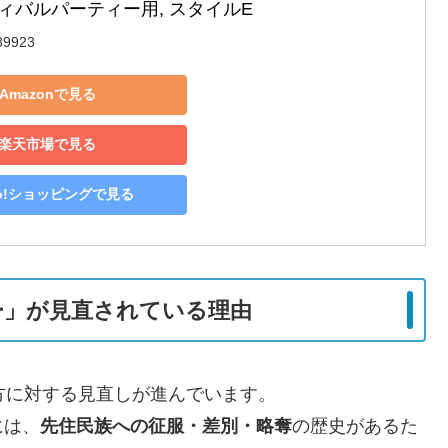
ィバルパーティー用, スタイルE
89923
Amazonで見る
楽天市場で見る
oo!ショッピングで見る
ー」が見直されている理由
方に対する見直しが進んでいます。
には、
先住民族への征服・差別・略奪
の歴史があるた