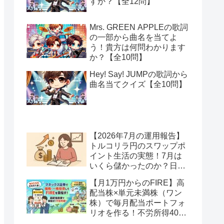
すか？【全12問】
Mrs. GREEN APPLEの歌詞
の一部から曲名を当てよ
う！貴方は何問わかります
か？【全10問】
Hey! Say! JUMPの歌詞から
曲名当てクイズ【全10問】
【2026年7月の運用報告】
トルコリラ円のスワップポ
イント生活の実態！7月は
いくら儲かったのか？日本
アメリカの協調介入で地獄
【月1万円からのFIRE】高
へ一歩進んだ？
配当株×単元未満株（ワン
株）で毎月配当ポートフォ
リオを作る！不労所得400
万円への道【Season2 第2