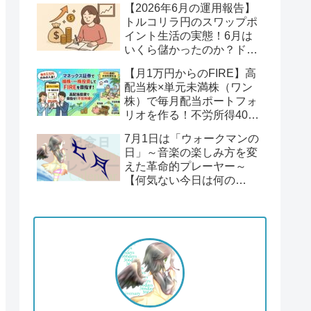
【2026年6月の運用報告】
回】
トルコリラ円のスワップポ
イント生活の実態！6月は
いくら儲かったのか？ドル
円１６２円後半の円安！
【月1万円からのFIRE】高
配当株×単元未満株（ワン
株）で毎月配当ポートフォ
リオを作る！不労所得400
万円への道【Season2 第1
7月1日は「ウォークマンの
回】
日」～音楽の楽しみ方を変
えた革命的プレーヤー～
【何気ない今日は何の
日？】