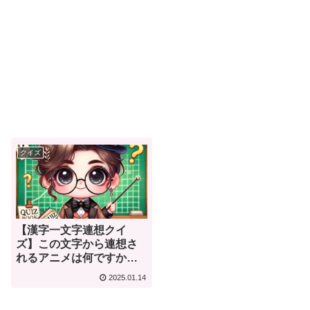
クイズ
【漢字一文字連想クイ
ズ】この文字から連想さ
れるアニメは何ですか？
【夜・死・帳・林】
2025.01.14