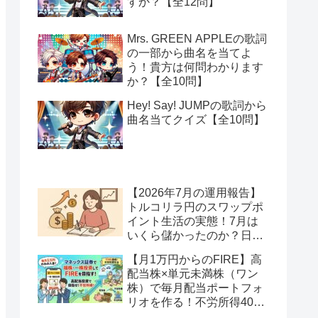
すか？【全12問】
Mrs. GREEN APPLEの歌詞
の一部から曲名を当てよ
う！貴方は何問わかります
か？【全10問】
Hey! Say! JUMPの歌詞から
曲名当てクイズ【全10問】
【2026年7月の運用報告】
トルコリラ円のスワップポ
イント生活の実態！7月は
いくら儲かったのか？日本
アメリカの協調介入で地獄
【月1万円からのFIRE】高
へ一歩進んだ？
配当株×単元未満株（ワン
株）で毎月配当ポートフォ
リオを作る！不労所得400
万円への道【Season2 第2