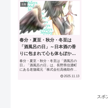
全般
春分・夏至・秋分・冬至は
「酒風呂の日」～日本酒の香
りに包まれて心も体もぽかぽ
か～【何気ない今日は何の
春分・夏至・秋分・冬至は「酒風呂の
日」「酒風呂の日」は、長野県信濃町
日？】
にある老舗蔵元「株式会社高橋助作酒
造店」の高橋邦芳氏によって制定され
2025.11.13
ました。同蔵が手掛ける銘酒「松尾
（まつお）」の名でも知られる酒蔵で
す。「湯治」と「杜氏」、そして「冬
至」...
スポ