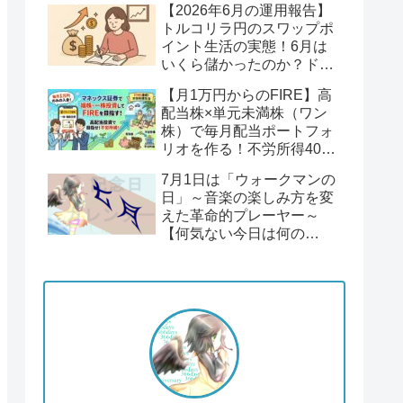
【2026年6月の運用報告】
回】
トルコリラ円のスワップポ
イント生活の実態！6月は
いくら儲かったのか？ドル
円１６２円後半の円安！
【月1万円からのFIRE】高
配当株×単元未満株（ワン
株）で毎月配当ポートフォ
リオを作る！不労所得400
万円への道【Season2 第1
7月1日は「ウォークマンの
回】
日」～音楽の楽しみ方を変
えた革命的プレーヤー～
【何気ない今日は何の
日？】