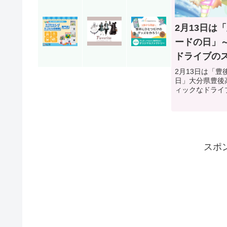
2月13日は
ードの日」
ドライブの
い今日は何
2月13日は「
日」大分県豊後
ィックなドライ
ド」。その名前
「豊後高田市恋
記念日に制定さ
日が「恋叶ロード
スポ