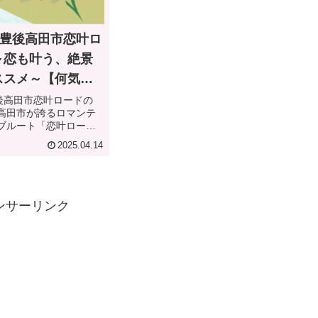
「豊後高田市恋叶ロ
～恋も叶う、絶景
ススメ～【何気な
の日？】
豊後高田市恋叶ロードの
高田市が誇るロマンテ
ブルート「恋叶ロー
にちなんで、2月13日が
2025.04.14
叶ロードの日」として
れています。なぜ2月13
の日」？その...
ンサーリンク