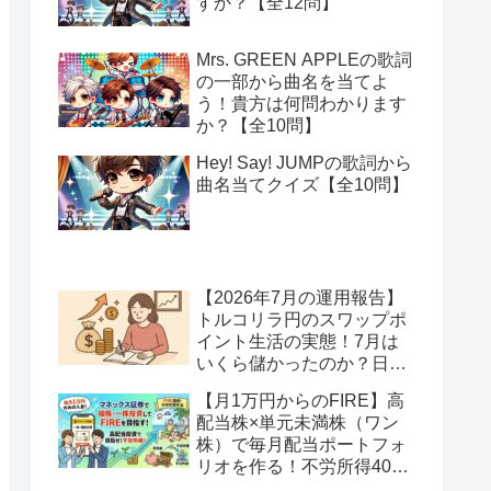
すか？【全12問】
Mrs. GREEN APPLEの歌詞
の一部から曲名を当てよ
う！貴方は何問わかります
か？【全10問】
Hey! Say! JUMPの歌詞から
曲名当てクイズ【全10問】
【2026年7月の運用報告】
トルコリラ円のスワップポ
イント生活の実態！7月は
いくら儲かったのか？日本
アメリカの協調介入で地獄
【月1万円からのFIRE】高
へ一歩進んだ？
配当株×単元未満株（ワン
株）で毎月配当ポートフォ
リオを作る！不労所得400
万円への道【Season2 第2