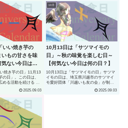
10月
は「いい焼き芋の
10月13日は「サツマイモの
まいもの甘さを味
日」～秋の味覚を楽しむ日～
何気ない今日は何
【何気ない今日は何の日？】
いい焼き芋の日」11月13
10月13日は「サツマイモの日」サツマ
芋の日」。この日は、
イモの日は、埼玉県川越市のサツマイ
広める活動を続ける 株
モ愛好団体「川越いも友の会」が制定
やきいも阿佐美や（本
した記念日です。川越は古くから“さつ
2025.09.03
2025.09.03
） が制定し、2022年
まいもと蔵の街”として親しまれ、江戸
一般社団法人・日本記念
時代には江戸庶民に愛される名産地と
に...
して知られていました。(fu...