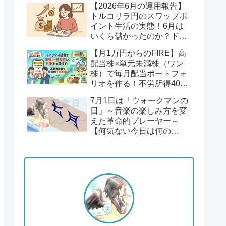
【2026年6月の運用報告】
回】
トルコリラ円のスワップポ
イント生活の実態！6月は
いくら儲かったのか？ドル
円１６２円後半の円安！
【月1万円からのFIRE】高
配当株×単元未満株（ワン
株）で毎月配当ポートフォ
リオを作る！不労所得400
万円への道【Season2 第1
7月1日は「ウォークマンの
回】
日」～音楽の楽しみ方を変
えた革命的プレーヤー～
【何気ない今日は何の
日？】