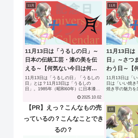
11月
11月
11月13日は「うるしの日」～
11月13日
日本の伝統工芸・漆の美を伝
日」～さつ
える～【何気ない今日は何の
わう日～【
日？】
の日？】
11月13日は「うるしの日」「うるしの
11月13日は「
日」とは？11月13日は「うるしの
日は「いい焼き
日」。1985年（昭和60年）に日本漆工
焼き芋の魅力を
芸協会が制定した記念日です。日本の
式会社いも子の
2025.10.02
伝統工芸である「漆（うるし）」の魅
部：埼玉県戸田市
力や価値を広く知ってもらうことを目
（令和4年）に
【PR】えっ？こんなもの売
2月
的としています。由来と歴史...
日協会により正式
っているの？こんなことでき
るの？