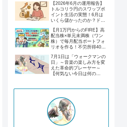
【2026年6月の運用報告】
回】
トルコリラ円のスワップポ
イント生活の実態！6月は
いくら儲かったのか？ドル
円１６２円後半の円安！
【月1万円からのFIRE】高
配当株×単元未満株（ワン
株）で毎月配当ポートフォ
リオを作る！不労所得400
万円への道【Season2 第1
7月1日は「ウォークマンの
回】
日」～音楽の楽しみ方を変
えた革命的プレーヤー～
【何気ない今日は何の
日？】