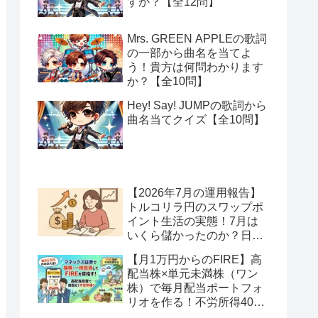
すか？【全12問】
Mrs. GREEN APPLEの歌詞
の一部から曲名を当てよ
う！貴方は何問わかります
か？【全10問】
Hey! Say! JUMPの歌詞から
曲名当てクイズ【全10問】
【2026年7月の運用報告】
トルコリラ円のスワップポ
イント生活の実態！7月は
いくら儲かったのか？日本
アメリカの協調介入で地獄
【月1万円からのFIRE】高
へ一歩進んだ？
配当株×単元未満株（ワン
株）で毎月配当ポートフォ
リオを作る！不労所得400
万円への道【Season2 第2