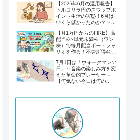
【2026年6月の運用報告】
回】
トルコリラ円のスワップポ
イント生活の実態！6月は
いくら儲かったのか？ドル
円１６２円後半の円安！
【月1万円からのFIRE】高
配当株×単元未満株（ワン
株）で毎月配当ポートフォ
リオを作る！不労所得400
万円への道【Season2 第1
7月1日は「ウォークマンの
回】
日」～音楽の楽しみ方を変
えた革命的プレーヤー～
【何気ない今日は何の
日？】