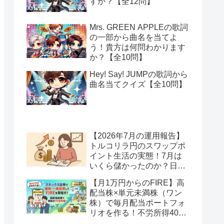
すか？【全12問】
Mrs. GREEN APPLEの歌詞
の一部から曲名を当てよ
う！貴方は何問わかります
か？【全10問】
Hey! Say! JUMPの歌詞から
曲名当てクイズ【全10問】
【2026年7月の運用報告】
トルコリラ円のスワップポ
イント生活の実態！7月は
いくら儲かったのか？日本
アメリカの協調介入で地獄
【月1万円からのFIRE】高
へ一歩進んだ？
配当株×単元未満株（ワン
株）で毎月配当ポートフォ
リオを作る！不労所得400
万円への道【Season2 第2