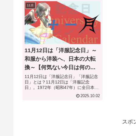
11月
11月12日は「洋服記念日」～
和服から洋装へ、日本の大転
換～【何気ない今日は何の
日？】
11月12日は「洋服記念日」「洋服記念
日」とは？11月12日は「洋服記念
日」。1972年（昭和47年）に全日本洋
服協同組合連合会が制定した記念日で
2025.10.02
す。明治時代、日本が近代国家として
大きな一歩を踏み出した“服装の大転
換”を記念しています。制定...
スポ