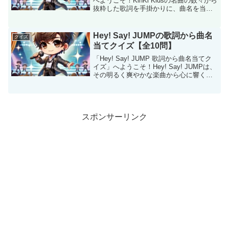
へようこそ！KinKi Kidsの名曲の数々から
抜粋した歌詞を手掛かりに、曲名を当て
るクイズです。長年愛され続ける彼らの
歌詞には、心に響くフレーズや印象的な
言葉が満載！あなたはどれだけKinK...
Hey! Say! JUMPの歌詞から曲名
クイズ
当てクイズ【全10問】
「Hey! Say! JUMP 歌詞から曲名当てク
イズ」へようこそ！Hey! Say! JUMPは、
その明るく爽やかな楽曲から心に響くバ
ラードまで、多彩な音楽でファンを魅了
しています。このクイズでは、彼らの楽
曲の歌詞をヒントに曲名を当てても...
スポンサーリンク