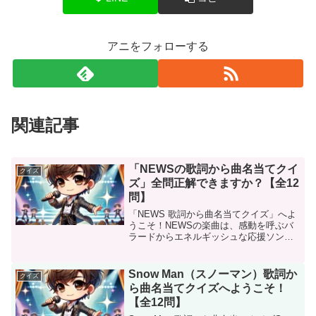
アニをフォローする
関連記事
「NEWSの歌詞から曲名当てクイ
クイズ
ズ」全問正解できますか？【全12
問】
「NEWS 歌詞から曲名当てクイズ」へよ
うこそ！NEWSの楽曲は、感動を呼ぶバ
ラードからエネルギッシュな応援ソン
グ、そして心躍るポップナンバーまで幅
広く、その歌詞の深さとメロディの美し
さで多くのファンを魅了しています。こ
Snow Man（スノーマン）歌詞か
クイズ
のクイズでは、NEW...
ら曲名当てクイズへようこそ！
【全12問】