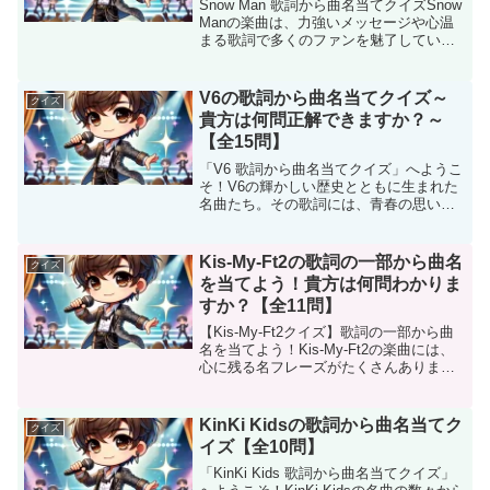
Snow Man 歌詞から曲名当てクイズSnow
Manの楽曲は、力強いメッセージや心温
まる歌詞で多くのファンを魅了していま
す。このクイズでは、そんな彼らの歌詞
を手がかりに、曲名を当ててもらいま
す！デビュー曲から最新曲まで、幅広い
V6の歌詞から曲名当てクイズ～
クイズ
ラインナッ...
貴方は何問正解できますか？～
【全15問】
「V6 歌詞から曲名当てクイズ」へようこ
そ！V6の輝かしい歴史とともに生まれた
名曲たち。その歌詞には、青春の思い出
や前向きになれるメッセージがたくさん
詰まっています。このクイズでは、そん
なV6の楽曲から選りすぐりの歌詞をヒン
Kis-My-Ft2の歌詞の一部から曲名
クイズ
トに、曲名を当て...
を当てよう！貴方は何問わかりま
すか？【全11問】
【Kis-My-Ft2クイズ】歌詞の一部から曲
名を当てよう！Kis-My-Ft2の楽曲には、
心に残る名フレーズがたくさんあります
よね。甘く切ないラブソングから、元気
をくれる応援ソング、大人の色気漂うク
ールなナンバーまで、その歌詞はどれも
KinKi Kidsの歌詞から曲名当てク
クイズ
個性...
イズ【全10問】
「KinKi Kids 歌詞から曲名当てクイズ」