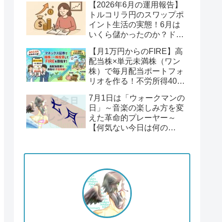
【2026年6月の運用報告】
回】
トルコリラ円のスワップポ
イント生活の実態！6月は
いくら儲かったのか？ドル
円１６２円後半の円安！
【月1万円からのFIRE】高
配当株×単元未満株（ワン
株）で毎月配当ポートフォ
リオを作る！不労所得400
万円への道【Season2 第1
7月1日は「ウォークマンの
回】
日」～音楽の楽しみ方を変
えた革命的プレーヤー～
【何気ない今日は何の
日？】