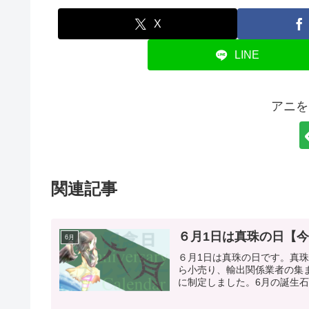
X
LINE
アニを
関連記事
６月1日は真珠の日【
6月
６月1日は真珠の日です。真
ら小売り、輸出関係業者の集ま
に制定しました。6月の誕生石が