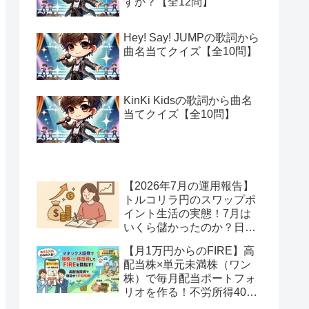
すか？【全12問】
Hey! Say! JUMPの歌詞から
曲名当てクイズ【全10問】
KinKi Kidsの歌詞から曲名
当てクイズ【全10問】
【2026年7月の運用報告】
トルコリラ円のスワップポ
イント生活の実態！7月は
いくら儲かったのか？日本
アメリカの協調介入で地獄
【月1万円からのFIRE】高
へ一歩進んだ？
配当株×単元未満株（ワン
株）で毎月配当ポートフォ
リオを作る！不労所得400
万円への道【Season2 第2