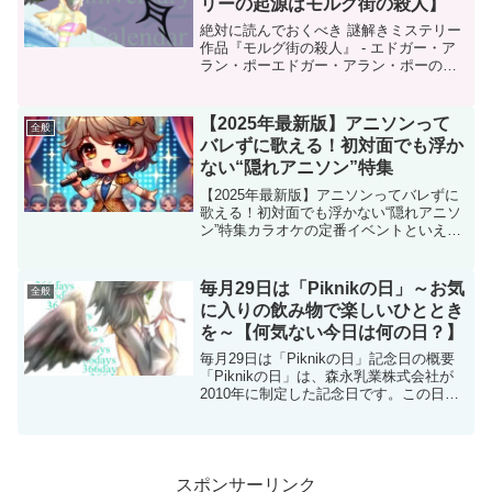
リーの起源はモルグ街の殺人】
絶対に読んでおくべき 謎解きミステリー
作品『モルグ街の殺人』 - エドガー・ア
ラン・ポーエドガー・アラン・ポーの
『モルグ街の殺人』は、史上初の本格的
な推理小説とされる作品です。パリで発
生した奇怪な殺人事件を、名探偵C.オー
【2025年最新版】アニソンって
全般
ギュスト・デュパン...
バレずに歌える！初対面でも浮か
ない“隠れアニソン”特集
【2025年最新版】アニソンってバレずに
歌える！初対面でも浮かない“隠れアニソ
ン”特集カラオケの定番イベントといえ
ば、新歓やコンパ、飲み会の二次会。で
も、いざ曲を選ぶ段になると、「何を歌
えばいいの…？」と悩むこと、ありませ
毎月29日は「Piknikの日」～お気
全般
んか？特にアニメソ...
に入りの飲み物で楽しいひととき
を～【何気ない今日は何の日？】
毎月29日は「Piknikの日」記念日の概要
「Piknikの日」は、森永乳業株式会社が
2010年に制定した記念日です。この日付
が選ばれた理由は、「Piknik」の語尾
「ニ（2）ック（9）」の語呂合わせによ
るもの。親しみやすく、おいしい乳製
品...
スポンサーリンク