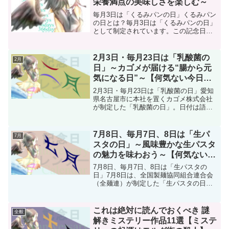
栄養満点の美味しさを楽しむ～
毎月3日は「くるみパンの日」くるみパン
の日とは？毎月3日は「くるみパンの日」
として制定されています。この記念日
は、アメリカ・カリフォルニア州のくる
み生産者と加工業者を代表する「カリフ
ォルニアくるみ協会」が、日本でのくる
2月3日・毎月23日は「乳酸菌の
2月
みパンの普及を目的に設...
日」～カゴメが届ける“腸から元
気になる日”～【何気ない今日は
何の日？】
2月3日・毎月23日は「乳酸菌の日」愛知
県名古屋市に本社を置くカゴメ株式会社
が制定した「乳酸菌の日」。日付は語呂
合わせで「に（2）ゅうさん（3）」＝乳
酸。2月3日は1年の中で象徴的な日とし
て、また毎月23日も同じ語呂合わせで、
7月8日、毎月7日、8日は「生パ
7月
全国のスーパー...
スタの日」～風味豊かな生パスタ
の魅力を味わおう～【何気ない今
日は何の日？】
7月8日、毎月7日、8日は「生パスタの
日」7月8日は、全国製麺協同組合連合会
（全麺連）が制定した「生パスタの日」
です。日付は「な（7）まパ（8）スタ」
という語呂合わせから決められました。
また、全麺連では毎月7日と8日も「生パ
これは絶対に読んでおくべき 謎
全般
スタの日」として...
解きミステリー作品11選【ミステ