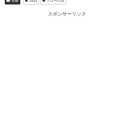
全般
26日
ツローの日
スポンサーリンク