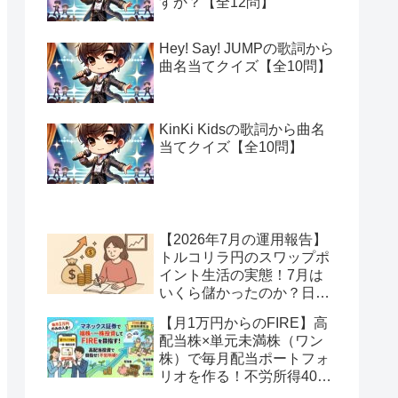
すか？【全12問】
Hey! Say! JUMPの歌詞から
曲名当てクイズ【全10問】
KinKi Kidsの歌詞から曲名
当てクイズ【全10問】
【2026年7月の運用報告】
トルコリラ円のスワップポ
イント生活の実態！7月は
いくら儲かったのか？日本
アメリカの協調介入で地獄
【月1万円からのFIRE】高
へ一歩進んだ？
配当株×単元未満株（ワン
株）で毎月配当ポートフォ
リオを作る！不労所得400
万円への道【Season2 第2