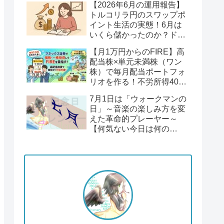
【2026年6月の運用報告】
回】
トルコリラ円のスワップポ
イント生活の実態！6月は
いくら儲かったのか？ドル
円１６２円後半の円安！
【月1万円からのFIRE】高
配当株×単元未満株（ワン
株）で毎月配当ポートフォ
リオを作る！不労所得400
万円への道【Season2 第1
7月1日は「ウォークマンの
回】
日」～音楽の楽しみ方を変
えた革命的プレーヤー～
【何気ない今日は何の
日？】