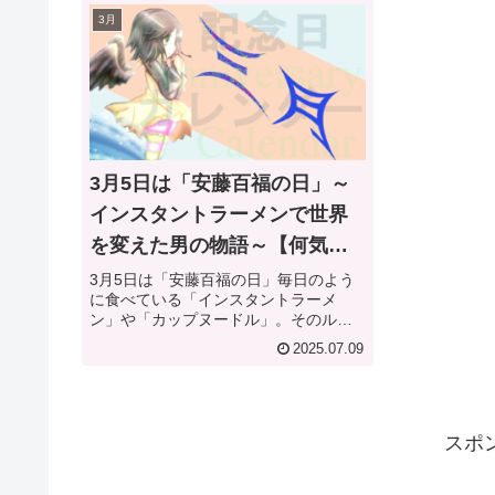
3月
3月5日は「安藤百福の日」～
インスタントラーメンで世界
を変えた男の物語～【何気な
い今日は何の日？】
3月5日は「安藤百福の日」毎日のよう
に食べている「インスタントラーメ
ン」や「カップヌードル」。そのルー
ツを辿ると、たった一人の発明家の挑
2025.07.09
戦にたどり着きます。3月5日は「安藤
百福（あんどう ももふく）の日」。こ
の日は、世界初のインスタントラー...
スポ