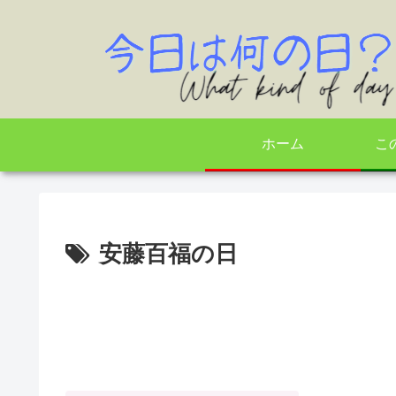
ホーム
こ
安藤百福の日