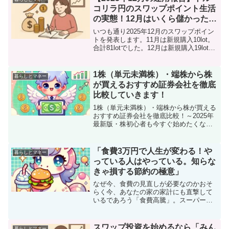
コリラ円のスワップポイント生活
の実態！12月はいくら儲かったの
か？地獄への片道切符なのか？
いつも通り2025年12月のスワップポイン
トを発表します。11月は新規購入10lot。
合計81lotでした。12月は新規購入19lot、
合計100lotになりました。トルコリラ円は
年末に向かって下がっていきましたね。
日銀の利上げとか日本の総...
1株（単元未満株）・端株から株
暮らしとマネー
が買えるおすすめ証券会社を徹底
比較していきます！
1株（単元未満株）・端株から株が買える
おすすめ証券会社を徹底比較！～2025年
最新版・株初心者も今すぐ始めたくなる
少額投資の魅力～はじめに：なぜ今「1株
投資」が熱いのか？「株式投資＝お金持
ちのもの」――そんなイメージはもう過
「食費3万円で人生が変わる！や
暮らしとマネー
去のものです。2...
っている人はやっている。知らな
きゃ損する節約の極意」
なぜ今、食費の見直しが必要なのかおそ
らく今、あなたの家の家計にも直撃して
いるであろう「食費高騰」。スーパーに
行くたびに感じる値上げに継ぐ値上げラ
ッシュ、外食やテイクアウトの価格もじ
わじわ上昇しています。ある調査によれ
スワップ投資を始めるなら「みん
暮らしとマネー