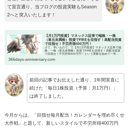
て宣言通り、当ブログの投資実験もSeason
2へと突入いたします！
【月1万円投資】マネックス証券で端株・一株
（単元未満株）投資でFIREを目指す！高配当投資
で目指せ！不労所得400万円！
さて、早いもので、で【月1万円投資】マネックス証券で端
株・一株（単元未満株）投資でFIREを目指す！高配当投資
で目指せ！不労所得400万円！という実験を始めて一年が
経ちました。ここで、皆様に報告です。この実験を今月で
366days-anniversary.com
終了いたします！一番最初...
前回の記事でお伝えした通り、1年間実直に
続けた「毎日1株投資（予算：月1万円）」
は終了しました。
今月からは、「目指せ毎月配当！カレンダーを埋め尽くせ
大作戦」と題して、新しいスタイルで不労所得400万円