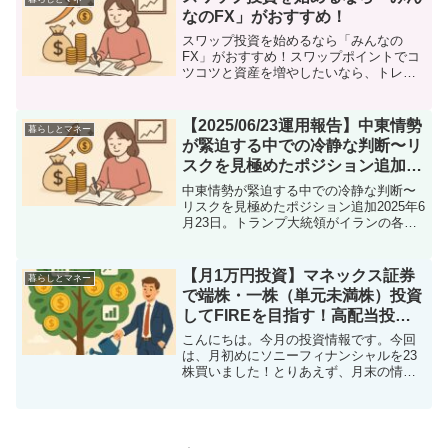
ば、9割以上の家庭が節約...
なのFX」がおすすめ！
スワップ投資を始めるなら「みんなの
FX」がおすすめ！スワップポイントでコ
ツコツと資産を増やしたいなら、トレイ
ダーズ証券「みんなのＦＸ」は外せませ
ん。私自身も「スワップ生活」のメイン
口座として利用しており、以下のような
【2025/06/23運用報告】中東情勢
暮らしとマネー
特徴に惹かれて愛用中です...
が緊迫する中での冷静な判断〜リ
スクを見極めたポジション追加
【みんなのFX×スワップポイント
中東情勢が緊迫する中での冷静な判断〜
生活】
リスクを見極めたポジション追加2025年6
月23日。トランプ大統領がイランの各施
設を爆撃するなど中東地域の地政学的リ
スクが高まり、株式・為替市場全体がナ
ーバスなムードに包まれていま
【月1万円投資】マネックス証券
暮らしとマネー
す。・・・な、はずですが...
で端株・一株（単元未満株）投資
してFIREを目指す！高配当投資
で目指せ！不労所得！
こんにちは。今月の投資情報です。今回
12【2025/11/28】
は、月初めにソニーフィナンシャルを23
株買いました！とりあえず、月末の情報
発信です。徐々に配当金が入ってきてい
ます！今月は投信を売ったりと、なんだ
かんだ売買が多かったです！では前回か
らの売買状況は下記の通...