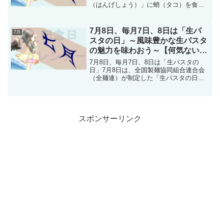
（はんげしょう）」に蛸（タコ）を食べ
る習慣があることに由来し制定されまし
た。この時期は雨が多く、農作物がタコ
の吸盤のように大地にしっかり根付くよ
7月8日、毎月7日、8日は「生パ
7月
うにという願いが込めら...
スタの日」～風味豊かな生パスタ
の魅力を味わおう～【何気ない今
日は何の日？】
7月8日、毎月7日、8日は「生パスタの
日」7月8日は、全国製麺協同組合連合会
（全麺連）が制定した「生パスタの日」
です。日付は「な（7）まパ（8）スタ」
という語呂合わせから決められました。
また、全麺連では毎月7日と8日も「生パ
スタの日」として...
スポンサーリンク