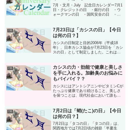
7月・文月・July 記念日カレンダー7月1
日・クレジットの日 ・銀行の日 ・ウ
ォークマンの日 ・国民安全の日 ・こ
ころの看護の日 ・更生保護の日 ・鉄
スクラップの日 ・山開き ・富士山山
開き ・海開き ・アマタケサラダチキ
7月23日は「カシスの日」【今日
7月
ンの日 ・モラエ...
は何の日？】
カシスの日制定と目的2006年（平成18
年）、日本カシス協会が7月23日を「カシ
スの日」として制定しました。これは、
カシス（クロスグリ）の生産者や研究者
を中心に、カシスを積極的に食すことに
よる眼病予防や、カシスの香りや美しい
カシスの力・効能で健康と美しさ
7月
色で生活を豊かに...
を手に入れる。加齢臭のお悩みに
もバイバイ？？
カシスにはアントシアニンやビタミンCが
たっぷり健康であり続けること、美しさ
を保つことは、現代社会において誰もが
求める目標ではないでしょうか？特に20
代から50代の方々にとって、健康管理や
美しさの維持は日々の生活に欠かせない
7月2日は「蛸(たこ)の日」【今日
7月
課題となっています...
は何の日？】
7月2日は「タコの日」「タコの日」は、
関西地方では7月2日頃の雑節「半夏生