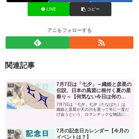
LINE
コピー
アニをフォローする
関連記事
7月7日は「七夕」～織姫と彦星の
7月
伝説、日本の風習に根付く夏の星
祭り～【何気ない今日は何の
日？】
7月7日は「七夕」七夕（たなばた）は、
織姫と彦星が天の川を渡って年に一度だ
け会うという、ロマンチックな物語に由
来する年中行事です。日本では古くから
親しまれており、7月7日または月遅れの8
月7日に各地で「七夕祭り」が行われま
7月の記念日カレンダー【今月の
7月
す。(functi...
イベントは？】