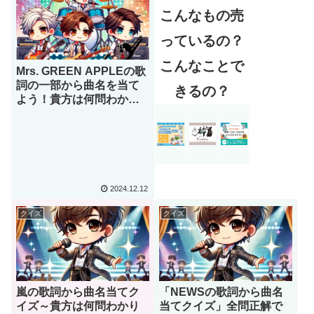
こんなもの売
っているの？
こんなことで
Mrs. GREEN APPLEの歌
詞の一部から曲名を当て
きるの？
よう！貴方は何問わかり
ますか？【全10問】
2024.12.12
クイズ
クイズ
嵐の歌詞から曲名当てク
「NEWSの歌詞から曲名
イズ～貴方は何問わかり
当てクイズ」全問正解で