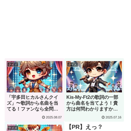
クイズ
クイズ
「宇多田ヒカルさんクイ
Kis-My-Ft2の歌詞の一部
ズ」〜歌詞から名曲を当
から曲名を当てよう！貴
てる！ファンなら全問正
方は何問わかりますか？
解できる？〜【全10問】
【全11問】
2025.08.07
2025.07.16
【PR】えっ？
クイズ