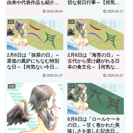
由来や代表作品も紹介～
切な前日行事～【何気な
【何気ない今日は何の
い今日は何の日？】
2025.08.04
2025.04.17
日？】
2月
2月
2月6日は「抹茶の日」～
2月6日は「海苔の日」～
茶道の風炉にちなむ特別
古代から受け継がれる日
な日～【何気ない今日は
本の食文化～【何気ない
何の日？】
今日は何の日？】
2025.01.07
2025.01.07
全般
6月
6月6日は「ロールケーキ
の日」～甘く巻かれた美
味しさを楽しむ記念日～