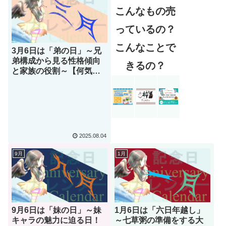
こんなもの売
っているの？
こんなことで
3月6日は「弟の日」～兄
弟構成から見る性格傾向
きるの？
と家族の役割～【何気な
い今日は何の日？】
2025.08.04
9月
1月
9月6日は「妹の日」～妹
1月6日は「六日年越し」
キャラの魅力に迫る日！
～七草粥の準備をする大