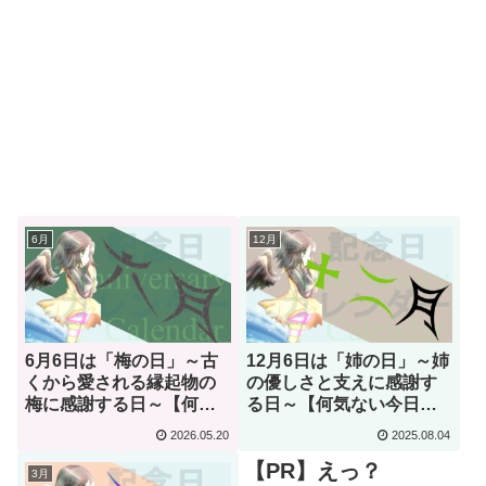
6月
12月
6月6日は「梅の日」～古
12月6日は「姉の日」～姉
くから愛される縁起物の
の優しさと支えに感謝す
梅に感謝する日～【何気
る日～【何気ない今日は
ない今日は何の日？】
何の日？】
2026.05.20
2025.08.04
【PR】えっ？
3月