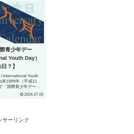
国際青少年デー
onal Youth Day）
の日？】
rnational Youth
来1999年（平成11
で「国際青少年デー」
た。毎年8月12日に祝わ
2024.07.03
は、英語で
outh Day...
ンサーリンク