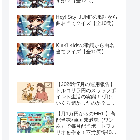
すか？【全12問】
Hey! Say! JUMPの歌詞から
曲名当てクイズ【全10問】
KinKi Kidsの歌詞から曲名
当てクイズ【全10問】
【2026年7月の運用報告】
トルコリラ円のスワップポ
イント生活の実態！7月は
いくら儲かったのか？日本
アメリカの協調介入で地獄
【月1万円からのFIRE】高
へ一歩進んだ？
配当株×単元未満株（ワン
株）で毎月配当ポートフォ
リオを作る！不労所得400
万円への道【Season2 第2