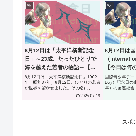
8月
8月
8月12日は「太平洋横断記念
8月12日は
日」～23歳、たったひとりで
（Internati
海を越えた若者の物語～【何
【今日は何
気ない今日は何の日？】
8月12日は「太平洋横断記念日」1962
国際青少年デー（Inte
年（昭和37年）8月12日、ひとりの若者
Day）記念日の由
が世界を驚かせました。その名は、堀
年）の国連総会
江謙一（ほりえ けんいち）。当時23歳
が制定されまし
2025.07.16
だった彼は、小型ヨット「マーメイド
れるこの記念日
号」で日本を出発し、94日かけてアメ
「International Y
リカ・サンフランシ...
スポ