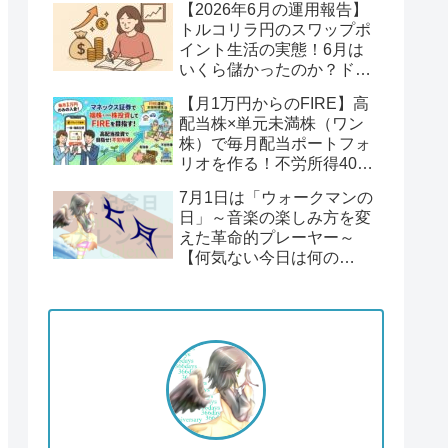
【2026年6月の運用報告】
回】
トルコリラ円のスワップポ
イント生活の実態！6月は
いくら儲かったのか？ドル
円１６２円後半の円安！
【月1万円からのFIRE】高
配当株×単元未満株（ワン
株）で毎月配当ポートフォ
リオを作る！不労所得400
万円への道【Season2 第1
7月1日は「ウォークマンの
回】
日」～音楽の楽しみ方を変
えた革命的プレーヤー～
【何気ない今日は何の
日？】