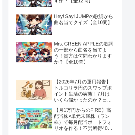
すか？【全12問】
Hey! Say! JUMPの歌詞から
曲名当てクイズ【全10問】
Mrs. GREEN APPLEの歌詞
の一部から曲名を当てよ
う！貴方は何問わかります
か？【全10問】
【2026年7月の運用報告】
トルコリラ円のスワップポ
イント生活の実態！7月は
いくら儲かったのか？日本
アメリカの協調介入で地獄
【月1万円からのFIRE】高
へ一歩進んだ？
配当株×単元未満株（ワン
株）で毎月配当ポートフォ
リオを作る！不労所得400
万円への道【Season2 第2