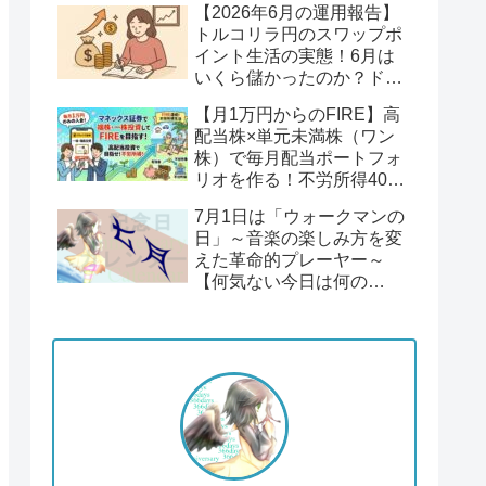
【2026年6月の運用報告】
回】
トルコリラ円のスワップポ
イント生活の実態！6月は
いくら儲かったのか？ドル
円１６２円後半の円安！
【月1万円からのFIRE】高
配当株×単元未満株（ワン
株）で毎月配当ポートフォ
リオを作る！不労所得400
万円への道【Season2 第1
7月1日は「ウォークマンの
回】
日」～音楽の楽しみ方を変
えた革命的プレーヤー～
【何気ない今日は何の
日？】