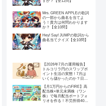
すか？【全12問】
Mrs. GREEN APPLEの歌詞
の一部から曲名を当てよ
う！貴方は何問わかります
か？【全10問】
Hey! Say! JUMPの歌詞から
曲名当てクイズ【全10問】
【2026年7月の運用報告】
トルコリラ円のスワップポ
イント生活の実態！7月は
いくら儲かったのか？日本
アメリカの協調介入で地獄
【月1万円からのFIRE】高
へ一歩進んだ？
配当株×単元未満株（ワン
株）で毎月配当ポートフォ
リオを作る！不労所得400
万円への道【Season2 第2