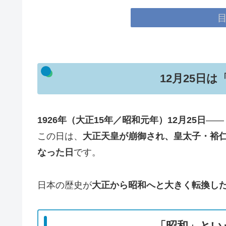
12月25日
1926年（大正15年／昭和元年）12月25日
――
この日は、
大正天皇が崩御され、皇太子・裕
なった日
です。
日本の歴史が
大正から昭和へと大きく転換し
「昭和」とい