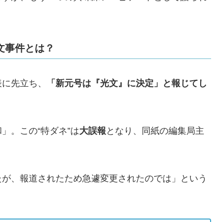
文事件とは？
表に先立ち、
「新元号は『光文』に決定」と報じてし
」。この“特ダネ”は
大誤報
となり、同紙の編集局主
たが、報道されたため急遽変更されたのでは」という