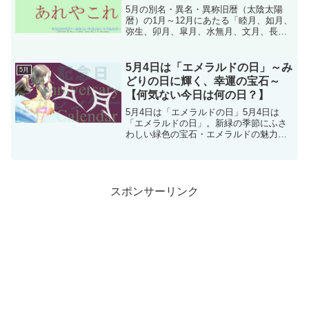
5月の別名・異名・異称旧暦（太陰太陽
暦）の1月～12月にあたる「睦月、如月、
弥生、卯月、皐月、水無月、文月、長
月、葉月、神無月、霜月、師走」などの
名称を月の別名・異名・異称といいま
す。新暦（グレゴリオ暦、太陽暦）とは
5月4日は「エメラルドの日」～み
5月
一ヶ月ほどのずれが存在し...
どりの日に輝く、幸運の宝石～
【何気ない今日は何の日？】
5月4日は「エメラルドの日」5月4日は
「エメラルドの日」。新緑の季節にふさ
わしい緑色の宝石・エメラルドの魅力を
伝えるために制定された記念日です。こ
の記念日は、コロンビアエメラルド輸入
協会が2000年（平成12年）に制定したも
のになります。も...
スポンサーリンク