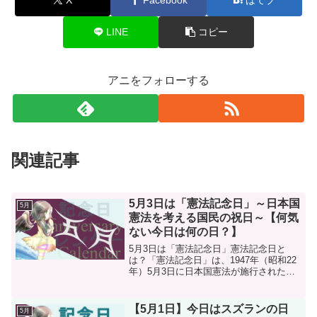
LINE
コピー
アニをフォローする
関連記事
5月3日は「憲法記念日」～日本国
5月
憲法を考える国民の祝日～【何気
ない今日は何の日？】
5月3日は「憲法記念日」憲法記念日と
は？「憲法記念日」は、1947年（昭和22
年）5月3日に日本国憲法が施行されたこ
とを記念する、国民の祝日の一つです。
その趣旨は「日本国憲法の施行を記念
し、国の成長を期すること」。5月3日
【5月1日】今日はスズランの日
5月
は、ゴールデンウィ...