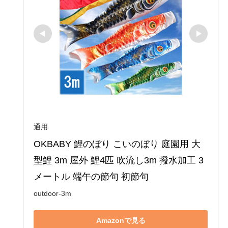
通用
OKBABY 鯉のぼり こいのぼり 庭園用 大
型鯉 3m 屋外 鯉4匹 吹流し3m 撥水加工 3
メートル 端午の節句 初節句
outdoor-3m
Amazonで見る