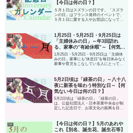
【今日は何の日？】
５月１日はスズランの日です。「スズラ
ンの日」はフランス発祥のイベントで、
５月１日に愛する人やお世話になってい
る人にスズランを贈ると貰った人には幸
運が訪れると言われています。フランス
語でスズランを「ミュゲ（muguet）」と
1月25日・5月25日・9月25日は
1月
いうことから、「ジ...
「主婦休みの日」～年3回訪れ
る、家事の“有給休暇”～【何気な
い今日は何の日？】
1月25日・5月25日・9月25日は「主婦休
みの日」家事にも“休息日”を毎日休みなく
家事や育児をこなしている人にとって、
自分のためだけの時間は貴重です。そこ
で、女性向け生活情報紙を発行する株式
会社サンケイリビング新聞社が中心とな
5月2日頃は「緑茶の日」～八十八
5月
り、2009...
夜に新茶を味わう特別な日～【何
気ない今日は何の日？】
5月2日頃は「緑茶の日」「緑茶の日」
は、公益社団法人・日本茶業中央会が制
定した記念日で、お茶文化の振興を目的
としています。この日付は、茶摘みの最
盛期である八十八夜に基づいており、日
本の茶文化を祝う重要な日となっていま
【今日は何の日？】5月のあれや
5月
す。(function(...
これ【別名、誕生花、誕生石等】