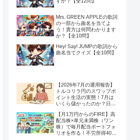
すか？【全12問】
Mrs. GREEN APPLEの歌詞
の一部から曲名を当てよ
う！貴方は何問わかります
か？【全10問】
Hey! Say! JUMPの歌詞から
曲名当てクイズ【全10問】
【2026年7月の運用報告】
トルコリラ円のスワップポ
イント生活の実態！7月は
いくら儲かったのか？日本
アメリカの協調介入で地獄
【月1万円からのFIRE】高
へ一歩進んだ？
配当株×単元未満株（ワン
株）で毎月配当ポートフォ
リオを作る！不労所得400
万円への道【Season2 第2