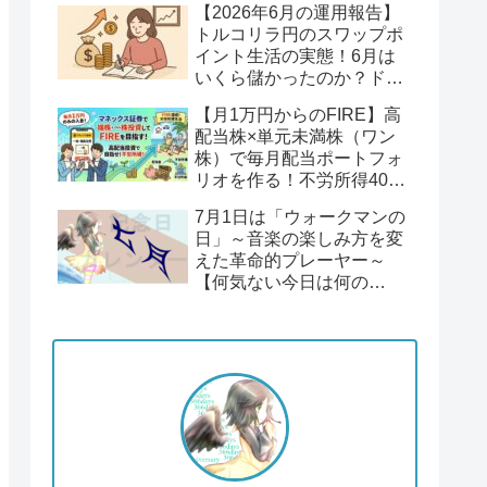
【2026年6月の運用報告】
回】
トルコリラ円のスワップポ
イント生活の実態！6月は
いくら儲かったのか？ドル
円１６２円後半の円安！
【月1万円からのFIRE】高
配当株×単元未満株（ワン
株）で毎月配当ポートフォ
リオを作る！不労所得400
万円への道【Season2 第1
7月1日は「ウォークマンの
回】
日」～音楽の楽しみ方を変
えた革命的プレーヤー～
【何気ない今日は何の
日？】