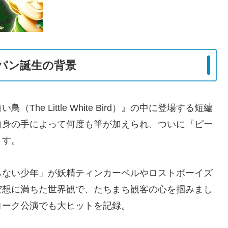
パン誕生の背景
e Little White Bird）』の中に登場する短編
自身の手によって何度も筆が加えられ、ついに『ピー
ます。
らない少年」が妖精ティンカーベルやロストボーイズ
空想に満ちた世界観で、たちまち観客の心を掴みまし
ヨーク公演でも大ヒットを記録。