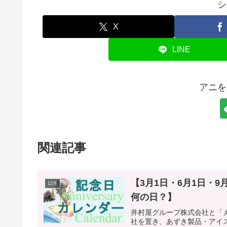
シ
X
LINE
アニを
関連記事
【3月1日・6月1日・
12月
何の日？】
井村屋グループ株式会社と「
社を置き、あずき製品・アイ