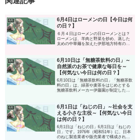
関連記事
6月4日はローメンの日【今日は何
6月
の日？】
６月４日はローメンの日ローメンとは？
ローメンは、羊肉と野菜を炒め、蒸した
太めの中華麺を加えた伊那地方特有の麺
料理です。中華風のスープを加えるもの
と加えないものがあり、ラーメンとも焼
きそばとも異なる独特の風味が楽しめま
6月10日は「無糖茶飲料の日」～
6月
す。ローメンには「スープ...
自然派のお茶で健康な毎日を～
【何気ない今日は何の日？】
6月10日は「無糖茶飲料の日」「無糖茶飲
料の日」は、緑茶や麦茶をはじめとする
無糖茶飲料メーカー伊藤園が制定した記
念日です。この日は、「む（6）とう
（10）」という語呂合わせから生まれま
した。健康志向の高まりを背景に、無糖
6月1日は「ねじの日」～社会を支
6月
茶飲料の魅力を広くP...
える小さな主役～【何気ない今日
は何の日？】
6月1日は「ねじの日」6月1日は「ねじの
日」です。1976年（昭和51年）に、日本
のねじ製造業者や販売業者で構成される