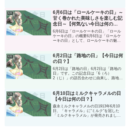
「ねじ商工連盟」が制定しました。この
記念日は、モノづくりに欠かせない「ね
じ」の重要性を広く知ってもらうことを
6月6日は「ロールケーキの日」～
6月
目的としていま...
甘く巻かれた美味しさを楽しむ記
念日～【何気ない今日は何の
日？】
6月6日は「ロールケーキの日」「ロール
ケーキの日」の概要6月6日は「ロールケ
ーキの日」として、ロールケーキの魅力
を広めるための特別な日です。この記念
日は福岡県北九州市小倉の「小倉ロール
ケーキ研究会」（現：「6月6日はロール
6月2日は「路地の日」【今日は何
6月
ケーキの日実行委員...
の日？】
6月2日は「路地の日」6月2日は「路地の
日」です。この記念日は「6（ろ）
2（じ）」の語呂合わせに由来し、路地の
歴史的価値や風情の良さを再認識するこ
とを目的に、長野県下諏訪町の「下諏訪
町の路地を歩く会」という会が制定した
6月10日はミルクキャラメルの日
6月
記念日です。この記念日...
【今日は何の日？】
森永ミルクキャラメルの日1913年6月10
日、「キャラメル」に“ミルク”を冠した
「ミルクキャラメル」が発売されまし
た。この日は、多くの人々の思い出と共
に愛され続ける「ミルクキャラメル」を
記念する日になります。2000年に森永製