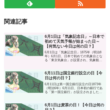
関連記事
6月1日は「気象記念日」～日本で
6月
初めて天気予報が始まった日～
【何気ない今日は何の日？】
6月1日は「気象記念日」1875年（明治8
年）6月1日、日本で初めての気象台とな
る「東京気象台」が設置され、気象観測
がスタートしました。これを記念して制
定されたのが「気象記念日」です。現在
では天気予報は当たり前の存在ですが、
6月11日は国立銀行設立の日【今
6月
当時は気象を科学...
日は何の日？】
6月11日は第一国立銀行設立の日1873年
（明治6年）6月11日、日本初の銀行であ
る「第一国立銀行」が設立されました。
この銀行が後に第一勧業銀行となり、現
在のみずほ銀行として知られています。
この設立により、5年間で153の国立銀行
6月1日は麦茶の日！【今日は何の
6月
が開設され...
日？】