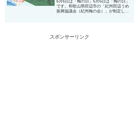
6月6日は「梅の日」6月6日は「梅の日」
です。和歌山県田辺市の「紀州田辺うめ
振興協議会（紀州梅の会）」が制定しま
した。日本人の食卓に欠かせない梅です
が、実は古くから健康や厄除け、縁起物
として大切にされてきた食べ物でもあり
ます。「梅の日」の由...
スポンサーリンク