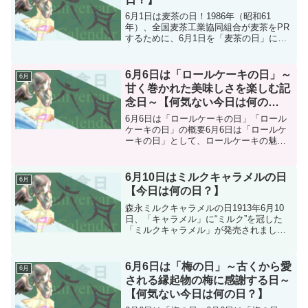
6月1日は麦茶の日！1986年（昭和61
年）、全国麦茶工業協同組合が麦茶をPR
するために、6月1日を「麦茶の日」に制
定しました。この時期は麦茶の原料であ
る大麦の収穫期にあたり、麦茶の季節の
始まりでもあります。また、6月1日は
6月6日は「ロールケーキの日」～
6月
「衣替えの日」で...
甘く巻かれた美味しさを楽しむ記
念日～【何気ない今日は何の
日？】
6月6日は「ロールケーキの日」「ロール
ケーキの日」の概要6月6日は「ロールケ
ーキの日」として、ロールケーキの魅力
を広めるための特別な日です。この記念
日は福岡県北九州市小倉の「小倉ロール
ケーキ研究会」（現：「6月6日はロール
6月10日はミルクキャラメルの日
6月
ケーキの日実行委員...
【今日は何の日？】
森永ミルクキャラメルの日1913年6月10
日、「キャラメル」に“ミルク”を冠した
「ミルクキャラメル」が発売されまし
た。この日は、多くの人々の思い出と共
に愛され続ける「ミルクキャラメル」を
記念する日になります。2000年に森永製
6月6日は「梅の日」～古くから愛
6月
菓株式会社がこ...
される縁起物の梅に感謝する日～
【何気ない今日は何の日？】