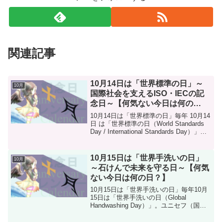
関連記事
10月14日は「世界標準の日」～
10月
国際社会を支えるISO・IECの記
念日～【何気ない今日は何の
日？】
10月14日は「世界標準の日」毎年 10月14
日 は「世界標準の日（World Standards
Day / International Standards Day）」。
国際標準化機構（ISO）と国際電気標準
会議（IEC）が1960年に制...
10月15日は「世界手洗いの日」
10月
～石けんで未来を守る日～【何気
ない今日は何の日？】
10月15日は「世界手洗いの日」毎年10月
15日は「世界手洗いの日（Global
Handwashing Day）」。ユニセフ（国連
児童基金）や世界銀行などの国際機関、
大学、企業が連携して2008年に制定した