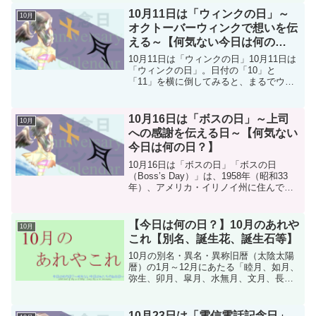
国際的な記念日です。手洗いは、風...
10月11日は「ウィンクの日」～
10月
オクトーバーウィンクで想いを伝
える～【何気ない今日は何の
日？】
10月11日は「ウィンクの日」10月11日は
「ウィンクの日」。日付の「10」と
「11」を横に倒してみると、まるでウィ
ンクしている顔のように見えることから
制定されました。この日は、片目をつぶ
る仕草＝ウィンクを通じて、気持ちを伝
10月16日は「ボスの日」～上司
10月
える日とされてい...
への感謝を伝える日～【何気ない
今日は何の日？】
10月16日は「ボスの日」「ボスの日
（Boss’s Day）」は、1958年（昭和33
年）、アメリカ・イリノイ州に住んでい
た パトリシア・ベイズ・ハロスキー によ
って提唱されました。彼女の父親が会社
経営者であり、父親の誕生日である10月
【今日は何の日？】10月のあれや
10月
16...
これ【別名、誕生花、誕生石等】
10月の別名・異名・異称旧暦（太陰太陽
暦）の1月～12月にあたる「睦月、如月、
弥生、卯月、皐月、水無月、文月、長
月、葉月、神無月、霜月、師走」などの
名称を月の別名・異名・異称といいま
す。新暦（グレゴリオ暦、太陽暦）とは
10月23日は「電信電話記念日」