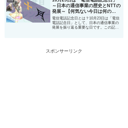
10月
一ヶ月ほどのずれが存在...
～日本の通信事業の歴史とNTTの
発展～【何気ない今日は何の
日？】
電信電話記念日とは？10月23日は「電信
電話記念日」として、日本の通信事業の
発展を振り返る重要な日です。この記念
日は1950年（昭和25年）5月に、当時の
電気通信省（現在のNTTグループ・総務
省の前身）が制定しました。その歴史は
1869年（...
スポンサーリンク