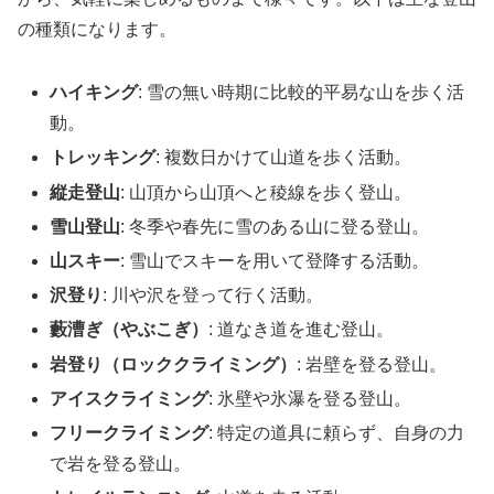
の種類になります。
ハイキング
: 雪の無い時期に比較的平易な山を歩く活
動。
トレッキング
: 複数日かけて山道を歩く活動。
縦走登山
: 山頂から山頂へと稜線を歩く登山。
雪山登山
: 冬季や春先に雪のある山に登る登山。
山スキー
: 雪山でスキーを用いて登降する活動。
沢登り
: 川や沢を登って行く活動。
藪漕ぎ（やぶこぎ）
: 道なき道を進む登山。
岩登り（ロッククライミング）
: 岩壁を登る登山。
アイスクライミング
: 氷壁や氷瀑を登る登山。
フリークライミング
: 特定の道具に頼らず、自身の力
で岩を登る登山。