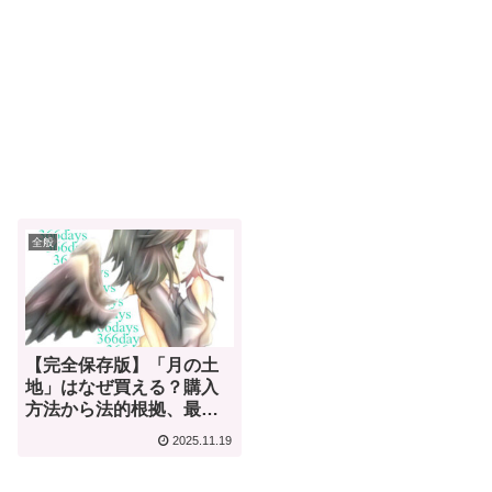
全般
【完全保存版】「月の土
地」はなぜ買える？購入
方法から法的根拠、最高
のギフト活用術まで徹底
2025.11.19
解説