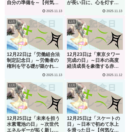
自分の準備を～【何気な
が長い日に、心を灯す時
い今日は何の日？】
間を～【何気ない今日は
2025.11.13
2025.11.13
何の日？】
12月
12月
12月22日は「労働組合法
12月23日は「東京タワー
制定記念日」～労働者の
完成の日」～日本の高度
権利を守る礎が築かれた
経済成長を象徴する赤と
日～【何気ない今日は何
白の塔～【何気ない今日
2025.11.13
2025.11.12
の日？】
は何の日？】
12月
12月
12月25日は「未来を担う
12月25日は「スケートの
水素電池の日」～次世代
日」～日本で初めて氷上
エネルギーが拓く新しい
を滑った日～【何気ない