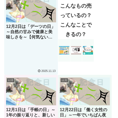
日？】
こんなもの売
っているの？
こんなことで
12月2日は「デーツの日」
～自然の甘みで健康と美
きるの？
味しさを～【何気ない今
日は何の日？】
2025.11.13
12月
12月
12月1日は「手帳の日」～
12月22日は「働く女性の
1年の振り返りと、新しい
日」～一年でいちばん夜