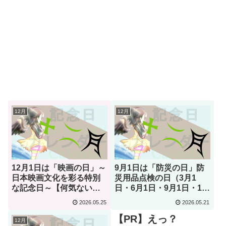
12月
12月
12月1日は「映画の日」～
9月1日は「防災の日」防
日本映画文化を彩る特別
災用品点検の日（3月1
な記念日～【何気ない今
日・6月1日・9月1日・12
日は何の日？】
月1日 記念日）～災害への
2026.05.25
2026.05.21
備えを見直す大切な日～
【PR】えっ？
【何気ない今日は何の
12月