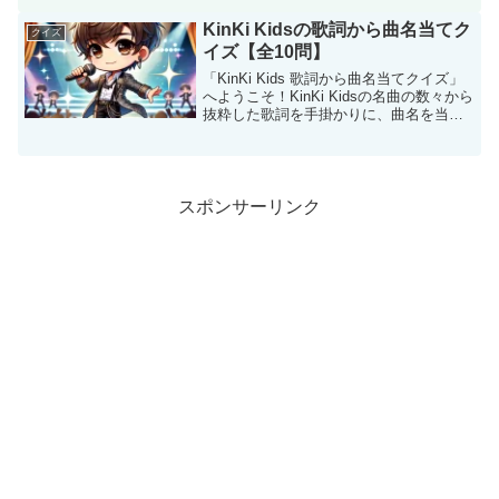
を手がかりに、曲名を当ててもらいま
す！デビュー曲から最新曲まで、幅広い
KinKi Kidsの歌詞から曲名当てク
クイズ
ラインナッ...
イズ【全10問】
「KinKi Kids 歌詞から曲名当てクイズ」
へようこそ！KinKi Kidsの名曲の数々から
抜粋した歌詞を手掛かりに、曲名を当て
るクイズです。長年愛され続ける彼らの
歌詞には、心に響くフレーズや印象的な
言葉が満載！あなたはどれだけKinK...
スポンサーリンク