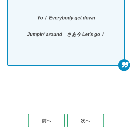
Yo！ Everybody get down
Jumpin’ around さあ今 Let’s go！
前へ
次へ