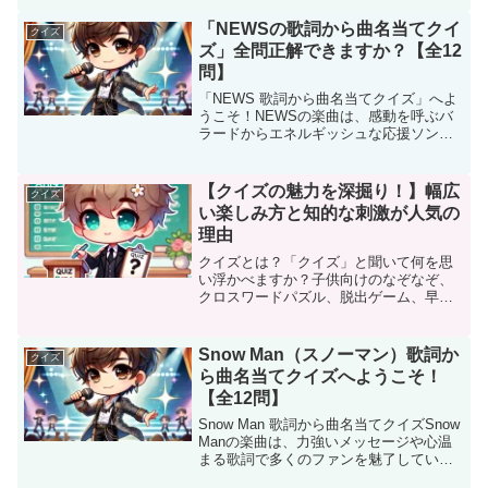
しています。このクイズでは、彼らの楽
曲の歌詞をヒントに曲名を当てても...
「NEWSの歌詞から曲名当てクイ
クイズ
ズ」全問正解できますか？【全12
問】
「NEWS 歌詞から曲名当てクイズ」へよ
うこそ！NEWSの楽曲は、感動を呼ぶバ
ラードからエネルギッシュな応援ソン
グ、そして心躍るポップナンバーまで幅
広く、その歌詞の深さとメロディの美し
さで多くのファンを魅了しています。こ
【クイズの魅力を深掘り！】幅広
クイズ
のクイズでは、NEW...
い楽しみ方と知的な刺激が人気の
理由
クイズとは？「クイズ」と聞いて何を思
い浮かべますか？子供向けのなぞなぞ、
クロスワードパズル、脱出ゲーム、早押
しクイズあるいは心理クイズなど、クイ
ズには多彩な形式が存在します。一言で
クイズを定義するのは難しいですが、
Snow Man（スノーマン）歌詞か
クイズ
「Q&A形式のゲーム」と捉...
ら曲名当てクイズへようこそ！
【全12問】
Snow Man 歌詞から曲名当てクイズSnow
Manの楽曲は、力強いメッセージや心温
まる歌詞で多くのファンを魅了していま
す。このクイズでは、そんな彼らの歌詞