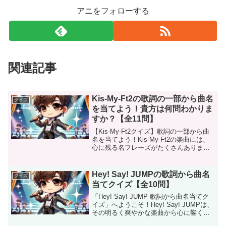
アニをフォローする
関連記事
Kis-My-Ft2の歌詞の一部から曲名
クイズ
を当てよう！貴方は何問わかりま
すか？【全11問】
【Kis-My-Ft2クイズ】歌詞の一部から曲
名を当てよう！Kis-My-Ft2の楽曲には、
心に残る名フレーズがたくさんあります
よね。甘く切ないラブソングから、元気
をくれる応援ソング、大人の色気漂うク
ールなナンバーまで、その歌詞はどれも
Hey! Say! JUMPの歌詞から曲名
クイズ
個性...
当てクイズ【全10問】
「Hey! Say! JUMP 歌詞から曲名当てク
イズ」へようこそ！Hey! Say! JUMPは、
その明るく爽やかな楽曲から心に響くバ
ラードまで、多彩な音楽でファンを魅了