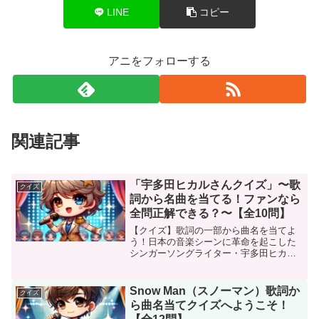
LINE
コピー
アニをフォローする
関連記事
「宇多田ヒカルさんクイズ」〜歌
クイズ
詞から名曲を当てる！ファンなら
全問正解できる？〜【全10問】
【クイズ】歌詞の一部から曲名を当てよ
う！日本の音楽シーンに革命を起こした
シンガーソングライター・宇多田ヒカ
ル。1998年のデビュー以降、圧倒的な歌
唱力と独自の世界観、心を揺さぶる歌詞
で多くの人々を魅了し続けています。本
Snow Man（スノーマン）歌詞か
クイズ
記事では、そんな宇多田...
ら曲名当てクイズへようこそ！