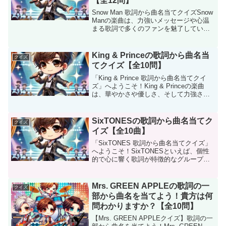
【全12問】
Snow Man 歌詞から曲名当てクイズSnow
Manの楽曲は、力強いメッセージや心温
まる歌詞で多くのファンを魅了していま
す。このクイズでは、そんな彼らの歌詞
を手がかりに、曲名を当ててもらいま
す！デビュー曲から最新曲まで、幅広い
King & Princeの歌詞から曲名当
クイズ
ラインナッ...
てクイズ【全10問】
「King & Prince 歌詞から曲名当てクイ
ズ」へようこそ！King & Princeの楽曲
は、華やかさや優しさ、そして力強さで
多くの人を魅了しています。このクイズ
では、彼らの楽曲から印象的な歌詞をピ
ックアップし、曲名を当ててもらいま...
SixTONESの歌詞から曲名当てク
クイズ
イズ【全10曲】
「SixTONES 歌詞から曲名当てクイズ」
へようこそ！SixTONESといえば、個性
的で心に響く歌詞が特徴的なグループ。
力強いメッセージやユニークな表現が、
聴く人の心に深く刻まれます。このクイ
ズでは、そんな彼らの楽曲からピックア
Mrs. GREEN APPLEの歌詞の一
クイズ
ップした歌...
部から曲名を当てよう！貴方は何
問わかりますか？【全10問】
【Mrs. GREEN APPLEクイズ】歌詞の一