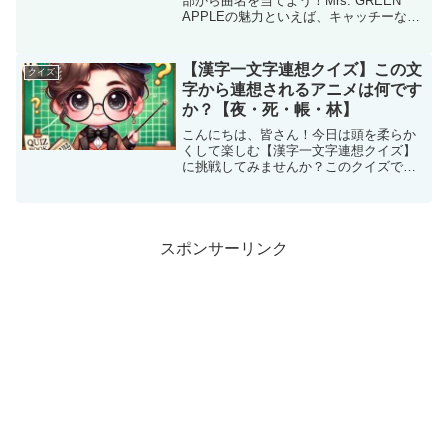
部から曲名を当てよう！Mrs. GREEN
APPLEの魅力といえば、キャッチーなメ
ロディと心に響く歌詞。その中でも人気
曲の歌詞をヒントに曲名を当てるクイズ
を楽しんでみませんか？ファンならき...
【漢字一文字連想クイズ】この文
クイズ
字から連想されるアニメは何です
か？【夜・死・帳・林】
こんにちは、皆さん！今日は頭を柔らか
くして楽しむ【漢字一文字連想クイズ】
に挑戦してみませんか？このクイズで
は、私が提示する「漢字一文字」から、
どんなアニメを思い浮かべるかを考えて
いただきます！例えば、「火」なら『炎
炎ノ消防隊』や『鬼滅の刃』...
スポンサーリンク