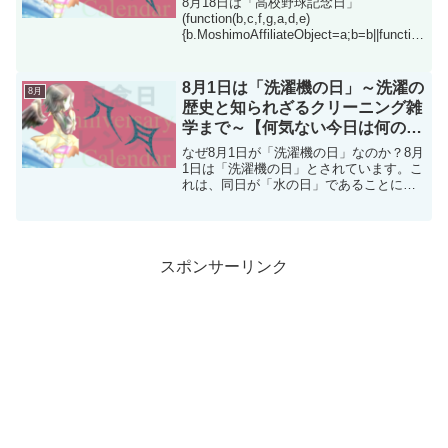
8月18日は「高校野球記念日」
(function(b,c,f,g,a,d,e)
{b.MoshimoAffiliateObject=a;b=b||function
()
{arguments.currentScript=c.currentScri...
8月1日は「洗濯機の日」～洗濯の
8月
歴史と知られざるクリーニング雑
学まで～【何気ない今日は何の
日？】
なぜ8月1日が「洗濯機の日」なのか？8月
1日は「洗濯機の日」とされています。こ
れは、同日が「水の日」であることに由
来しています。水と深く関わる洗濯機。
その存在は、家事の大変さを大きく軽減
し、現代の暮らしに欠かせない家電とし
て進化を続けてきま...
スポンサーリンク