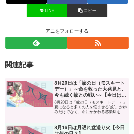
LINE
コピー
アニをフォローする
関連記事
8月20日は「蚊の日（モスキート
8月
デー）」～命を救った大発見と、
今も続く蚊との戦い～【今日は何
の日？】
8月20日は「蚊の日（モスキートデー）」
夏になると多くの人を悩ませる“蚊”。かゆ
みだけでなく、命にかかわる感染症をも
たらすこの小さな生き物に、世界中が長
年向き合ってきました。そんな“蚊”にまつ
わる記念日が、8月20日の「モスキートデ
8月16日は月遅れ盆送り火【今日
8月
ー（蚊の...
は何の日？】