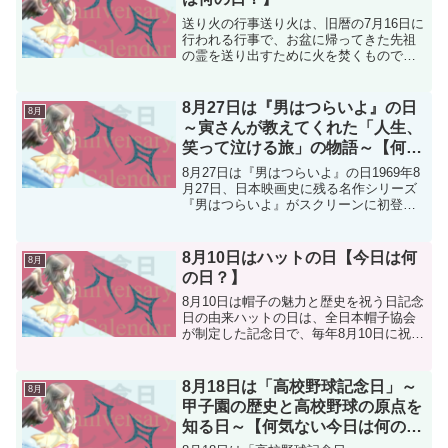
送り火の行事送り火は、旧暦の7月16日に
行われる行事で、お盆に帰ってきた先祖
の霊を送り出すために火を焚くもので
す。明治の改暦後、多くの地域では月遅
れの8月16日に行われるようになりまし
た。送り火の意義迎え火と送り火は対の
8月27日は『男はつらいよ』の日
8月
行事で、8月13日の...
～寅さんが教えてくれた「人生、
笑って泣ける旅」の物語～【何気
ない今日は何の日？
8月27日は『男はつらいよ』の日1969年8
月27日、日本映画史に残る名作シリーズ
『男はつらいよ』がスクリーンに初登場
しました。この日は記念すべき第1作が公
開された日であり、映画ファンにとって
も“寅さんファン”にとっても忘れられない
8月10日はハットの日【今日は何
8月
日になり...
の日？】
8月10日は帽子の魅力と歴史を祝う日記念
日の由来ハットの日は、全日本帽子協会
が制定した記念日で、毎年8月10日に祝わ
れます。この日付は、「ハッ（8）ト
（10）」という語呂合わせから来ていま
す。帽子の種類と呼び方英語では、つば
8月18日は「高校野球記念日」～
8月
が全体にある帽子...
甲子園の歴史と高校野球の原点を
知る日～【何気ない今日は何の
日？】