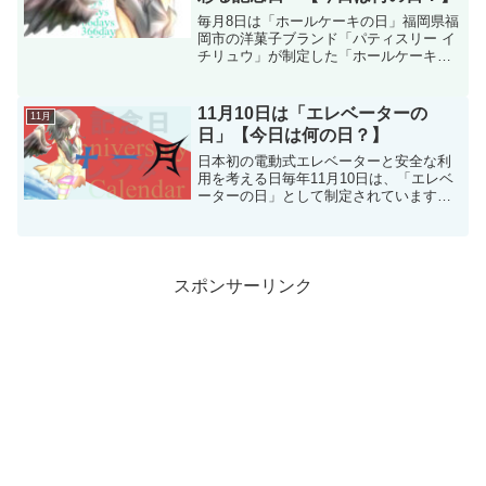
毎月8日は「ホールケーキの日」福岡県福
岡市の洋菓子ブランド「パティスリー イ
チリュウ」が制定した「ホールケーキの
日」は、毎月8日にホールケーキを楽しむ
記念日です。特別な日の象徴であるホー
ルケーキをより身近に感じてもらい、家
11月10日は「エレベーターの
11月
族や友人と一緒に幸...
日」【今日は何の日？】
日本初の電動式エレベーターと安全な利
用を考える日毎年11月10日は、「エレベ
ーターの日」として制定されています。
これは、日本エレベーター協会（JEA）
が1979年に設定した記念日で、1890年の
この日に東京・浅草の「凌雲閣」に日本
初の電動式...
スポンサーリンク