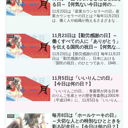
る日～【何気ない今日は何の
日？】
11月23日は『産業カウンセラーの日』産
業カウンセラーの日とは？毎年11月23日
は、働く人や組織が抱えるさまざまな課
題の解決をサポートする専門職「産業カ
ウンセラー」の認知度向上を目的とした
産業カウンセラーの日です。この記念日
11月23日は【勤労感謝の日】～
11月
は、全国の産業カ...
働くすべての人に「ありがとう」
を伝える国民の祝日～【何気ない
今日は何の日？】
11月23日は【勤労感謝の日】毎年11月23
日は「勤労感謝の日」。日本における
「国民の祝日」のひとつであり、1948年
（昭和23年）に施行された「祝日法（国
民の祝日に関する法律）」に基づき制定
されました。この日の趣旨は、「勤労を
11月5日は「いいりんごの日」
11月
たっとび、生...
【今日は何の日？】
「いいりんごの日」：青森県が誇る日本
のりんご生産とその歴史青森県は2001年
（平成13年）に、11月5日を「いいりんご
の日」と定めました。この日は、語呂合
わせから「いい（11）りんご（5）」と読
まれ、りんごの魅力を広めるために制定
毎月8日は「ホールケーキの日」
10月
されました...
～大切な人との特別なひとときを
彩る記念日～【今日は何の日？】