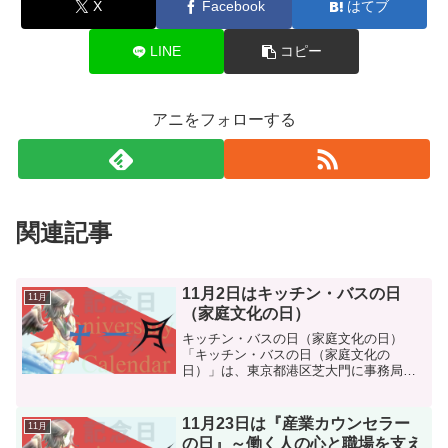
X
Facebook
はてブ
LINE
コピー
アニをフォローする
関連記事
11月2日はキッチン・バスの日
11月
（家庭文化の日）
キッチン・バスの日（家庭文化の日）
「キッチン・バスの日（家庭文化の
日）」は、東京都港区芝大門に事務局が
あるキッチン・バス工業会が2005年（平
成17年）に制定した記念日です。この日
は、システムキッチンや浴槽、浴室ユニ
11月23日は『産業カウンセラー
11月
ットなどに関する理解促進...
の日』～働く人の心と職場を支え