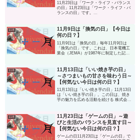
何の日？】
11月23日は「ワーク・ライフ・バランス
の日」11月23日は「ワーク・ライフ・バ
ランスの日」です。
(function(b,c,f,g,a,d,e)
{b.MoshimoAffiliateObject=a;b=b||function
(){arg...
11月9日は「換気の日」【今日は
11月
何の日？】
11月9日は「換気の日」毎年11月9日は
「換気の日」です。これは、日本電機工
業会（JEMA）が1987年に制定した記念
日で、日付の由来は「いい（11）くう
（9）き」（いい空気）という語呂合わせ
からです。この日を通して、私たちの住
11月13日は「いい焼き芋の日」
11月
まいで適切な...
～さつまいもの甘さを味わう日～
【何気ない今日は何の日？】
11月13日は「いい焼き芋の日」11月13日
は「いい焼き芋の日」。この日は、焼き
芋の魅力を広める活動を続ける 株式会社
いも子のやきいも阿佐美や（本部：埼玉
県戸田市） が制定し、2022年（令和4
年）に一般社団法人・日本記念日協会に
11月23日は「ゲームの日」～遊
11月
より正式に...
びと生活のバランスを見直す日～
【何気ない今日は何の日？】
ゲームの日11月23日は「ゲームの日」で