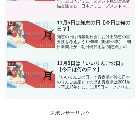
す。全日本アミューズメント施設営業者
協会連合会、日本アミューズメントマシ
ン工業協会、日本SC遊園協会がこの記念
日を制定しました。この日は「勤労感謝
の日」に合わせ、仕事や学業の重要さを
11月5日は知恵の日【今日は何の
11月
意識しつつも、リラ...
日？】
知恵の日は情報化社会における知恵の重
要性を考えよう1988年（昭和63年）、朝
日新聞社が『朝日現代用語 知恵蔵』の発
刊に合わせて制定した「知恵の日」は、
情報が氾濫する現代において、知恵の大
切さを再認識する日として設けられまし
11月5日は「いいりんごの日」
11月
た。現代社会では...
【今日は何の日？】
「いいりんごの日」：青森県が誇る日本
のりんご生産とその歴史青森県は2001年
（平成13年）に、11月5日を「いいりんご
の日」と定めました。この日は、語呂合
わせから「いい（11）りんご（5）」と読
まれ、りんごの魅力を広めるために制定
されました...
スポンサーリンク