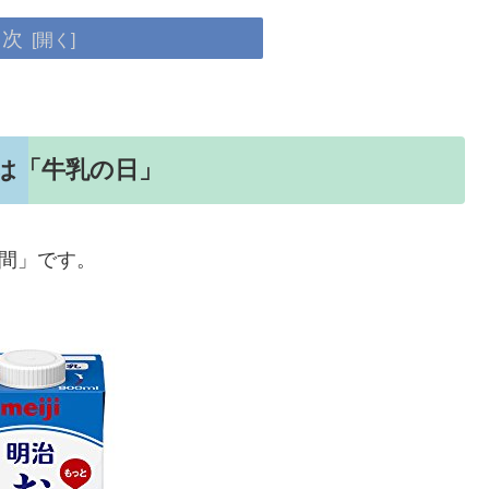
目次
日は「牛乳の日」
月間」です。