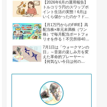
【2026年6月の運用報告】
回】
トルコリラ円のスワップポ
イント生活の実態！6月は
いくら儲かったのか？ドル
円１６２円後半の円安！
【月1万円からのFIRE】高
配当株×単元未満株（ワン
株）で毎月配当ポートフォ
リオを作る！不労所得400
万円への道【Season2 第1
7月1日は「ウォークマンの
回】
日」～音楽の楽しみ方を変
えた革命的プレーヤー～
【何気ない今日は何の
日？】