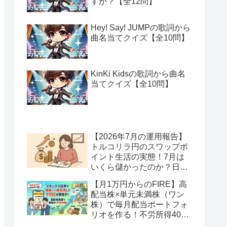
すか？【全12問】
Hey! Say! JUMPの歌詞から
曲名当てクイズ【全10問】
KinKi Kidsの歌詞から曲名
当てクイズ【全10問】
【2026年7月の運用報告】
トルコリラ円のスワップポ
イント生活の実態！7月は
いくら儲かったのか？日本
アメリカの協調介入で地獄
【月1万円からのFIRE】高
へ一歩進んだ？
配当株×単元未満株（ワン
株）で毎月配当ポートフォ
リオを作る！不労所得400
万円への道【Season2 第2